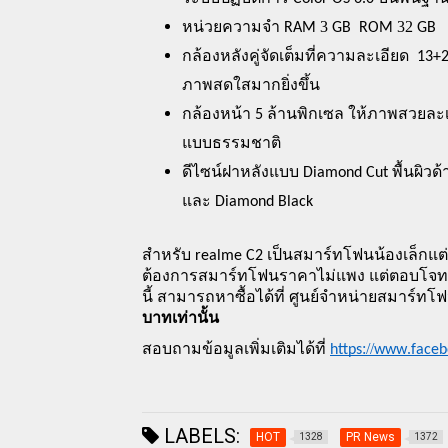
หน่วยความจำ
3
32 
 RAM 
 GB  ROM 
GB 
กล้องหลังคู่จัดเต็มที่ความละเอียด  13
ภาพสดใสมากยิ่งขึ้น
กล้องหน้า 5 ล้านพิกเซล ให้ภาพสวยละ
แบบธรรมชาติ
ดีไซน์ฝาหลังแบบ Diamond Cut พื้นผิวด้า
และ Diamond Black
สำหรับ realme C2 เป็นสมาร์ทโฟนน้องเล็กแต่ส
ต้องการสมาร์ทโฟนราคาไม่แพง แต่ตอบโจทย์
นี้ สามารถหาซื้อได้ที่ ศูนย์จำหน่ายสมาร์ท
บาทเท่านั้น 
สอบถามข้อมูลเพิ่มเติมได้ที่ 
://
.
https
www
faceb
LABELS:
HOT
PR News
1328
1372