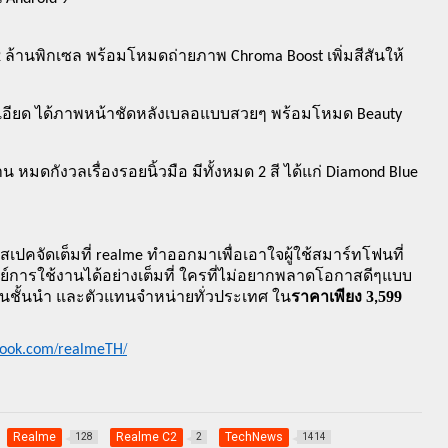
+2 ล้านพิกเซล พร้อมโหมดถ่ายภาพ Chroma Boost เพิ่มสีสันให้
เอียด ได้ภาพหน้าชัดหลังเบลอแบบสวยๆ พร้อมโหมด Beauty 
น หมดกังวลเรื่องรอยนิ้วมือ มีทั้งหมด 2 สี ได้แก่ Diamond Blue 
เปคจัดเต็มที่ realme ทำออกมาเพื่อเอาใจผู้ใช้สมาร์ทโฟนที่
การใช้งานได้อย่างเต็มที่ ใครที่ไม่อยากพลาดโอกาสดีๆแบบ
3
599 
โฟนชั้นนำ และตัวแทนจำหน่ายทั่วประเทศ ใน
ราคาเพียง 
,
.
/
/
ook
com
realmeTH
Realme
Realme C2
TechNews
128
2
1414