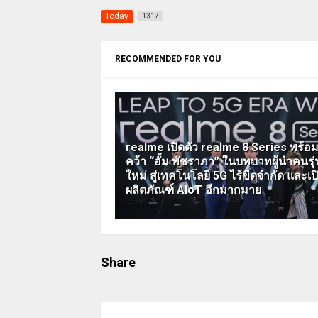
Today
1317
RECOMMENDED FOR YOU
realme เปิดตัว realme 8 Series พร้อ
คว้า “อั้ม พัชราภา” ในบทบาทผู้นำคนรุ่
ใหม่ สู่เทคโนโลยี 5G ไร้ขีดจำกัด และเป
ผลิตภัณฑ์ AIoT อีกมากมาย
Share