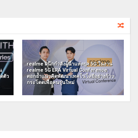
ม
realme ผนึกกำลังผู้นำแห่งยุค 5G ในงาน
น
realme 5G ERA Virtual Conference
ิดตัว
ตอกย้ำแนวคิดพัฒนาเทคโนโลยีอย่างก้าว
กระโดดเพื่อคนรุ่นใหม่