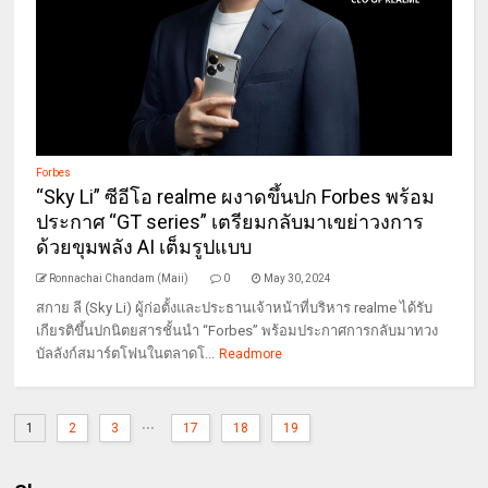
Forbes
“Sky Li” ซีอีโอ realme ผงาดขึ้นปก Forbes พร้อม
ประกาศ “GT series” เตรียมกลับมาเขย่าวงการ
ด้วยขุมพลัง AI เต็มรูปแบบ
Ronnachai Chandam (Maii)
0
May 30, 2024
สกาย ลี (Sky Li) ผู้ก่อตั้งและประธานเจ้าหน้าที่บริหาร realme ได้รับ
เกียรติขึ้นปกนิตยสารชั้นนำ “Forbes” พร้อมประกาศการกลับมาทวง
บัลลังก์สมาร์ตโฟนในตลาดโ...
Readmore
...
1
2
3
17
18
19