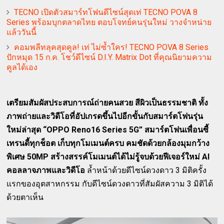
TECNO เปิดตัวสมาร์ทโฟนดีไซน์สุดเท่ TECNO POVA 8
Series พร้อมบุกตลาดไทย ตอบโจทย์คนรุ่นใหม่ วางจำหน่าย
แล้ววันนี้
คอมพลีทลุคสุดคูล! เท่ ไม่ซ้ำใคร! TECNO POVA 8 Series
ปักหมุด 15 ก.ค. โชว์ดีไซน์ D.I.Y. Matrix Dot ที่คุณนิยามความ
คูลได้เอง
เตรียมสัมผัสประสบการณ์ถ่ายคนสวย สีผิวเป็นธรรมชาติ ทั้ง
ภาพถ่ายและวิดีโอที่อัปเกรดขึ้นไปอีกขั้นกับสมาร์ตโฟนรุ่น
ใหม่ล่าสุด “OPPO Reno16 Series 5G” สมาร์ตโฟนเพื่อนซี้
เทรนดี้ทุกช็อต เก็บทุกโมเมนต์ครบ คมชัดด้วยกล้องมุมกว้าง
พิเศษ 50MP สร้างสรรค์โมเมนต์ได้ไม่รู้จบด้วยฟีเจอร์ใหม่ AI
คอลลาจภาพและวิดีโอ
ล้ำหน้าด้วยดีไซน์ดวงดาว 3 มิติครั้ง
แรกของอุตสาหกรรม กับดีไซน์ดวงดาวที่สัมผัสความ 3 มิติได้
ด้วยตาเห็น