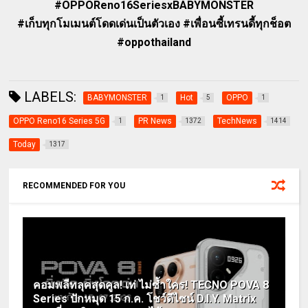
#OPPOReno16SeriesxBABYMONSTER
#เก็บทุกโมเมนต์โดดเด่นเป็นตัวเอง #เพื่อนซี้เทรนดี้ทุกช็อต
#oppothailand
LABELS:
BABYMONSTER
Hot
OPPO
1
5
1
OPPO Reno16 Series 5G
PR News
TechNews
1
1372
1414
Today
1317
RECOMMENDED FOR YOU
คอมพลีทลุคสุดคูล! เท่ ไม่ซ้ำใคร! TECNO POVA 8
Series ปักหมุด 15 ก.ค. โชว์ดีไซน์ D.I.Y. Matrix