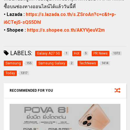
ซื้อบนช่องทางออนไลน์ได้แล้ววันนี้ที่
• Lazada :
https://s.lazada.co.th/s.ZSroAn?c=c&t=p-
i6CTejS-sQS5Dhl
• Shopee :
https://s.shopee.co.th/AKYVjeuV2m
LABELS:
Galaxy A27 5G
Hot
PR News
1
5
1372
Samsung
Samsung Galaxy
TechNews
155
2
1414
Today
1317
RECOMMENDED FOR YOU