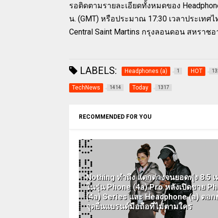
รอติดตามรายละเอียดทั้งหมดของ Headphone (
น. (GMT) หรือประมาณ 17:30 เวลาประเทศไทย
Central Saint Martins กรุงลอนดอน สหราช
LABELS:
Headphones (a)
HOT
1
13
TechNews
Today
1414
1317
RECOMMENDED FOR YOU
Nothing ทำถึง แตกต่างจนยอดพุ่ง 8.5 เท
ในรุ่น Phone (4a) Pro หลังเปิดขาย P
(4a) Series และ Headphone (a) ตอกย
จุดยืนแบรนด์มือถือที่ไม่ตามใคร