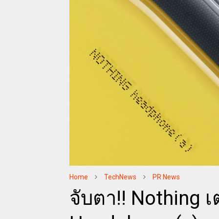
Home
TechNews
PR News
จับตา!! Nothing 