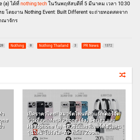
a) ได้ที่
nothing.tech
ในวันพฤหัสบดีที่ 5 มีนาคม เวลา 10:30
 โดยงาน Nothing Event: Built Different จะถ่ายทอดสดจาก
อาณาจักร
Nothing
Nothing Thailand
PR News
28
8
3
1372
่า
เปิดราคาไทย!! สมาร์ตโฟนที่คาแรกเตอร์จัด
hone
จ้านที่สุดแห่งยุค Phone (4a) Series และ
้ำ
Headphone (a) ชูดีไซน์และฟีเจอร์ทัชใจคน
รุ่นใหม่ โปร่งใส–AI–กล้อง Zoom