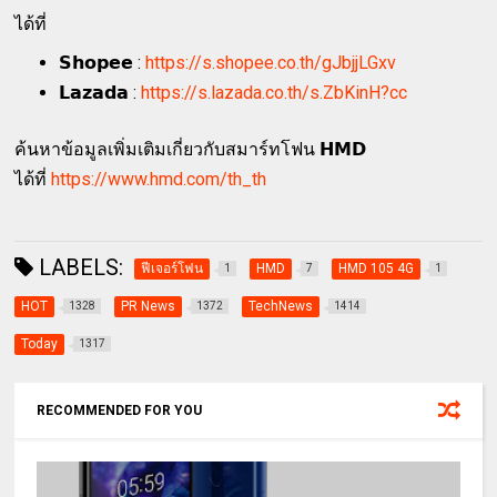
ได้ที่
𝗦𝗵𝗼𝗽𝗲𝗲 :
https://s.shopee.co.th/gJbjjLGxv
𝗟𝗮𝘇𝗮𝗱𝗮 :
https://s.lazada.co.th/s.ZbKinH?cc
ค้นหาข้อมูลเพิ่มเติมเกี่ยวกับสมาร์ทโฟน 𝗛𝗠𝗗
ได้ที่
https://www.hmd.com/th_th
LABELS:
ฟีเจอร์โฟน
HMD
HMD 105 4G
1
7
1
HOT
PR News
TechNews
1328
1372
1414
Today
1317
RECOMMENDED FOR YOU