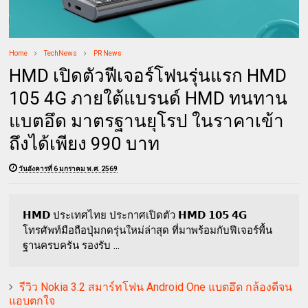
Home
TechNews
PR News
HMD เปิดตัวฟีเจอร์โฟนรุ่นแรก HMD
105 4G ภายใต้แบรนด์ HMD ทนทาน
แบตอึด มาตรฐานยุโรป ในราคาเข้า
ถึงได้เพียง 990 บาท
วันอังคารที่ 6 มกราคม พ.ศ. 2569
𝗛𝗠𝗗 ประเทศไทย ประกาศเปิดตัว 𝗛𝗠𝗗 𝟭𝟬𝟱 𝟰𝗚
โทรศัพท์มือถือปุ่มกดรุ่นใหม่ล่าสุด ที่มาพร้อมกับฟีเจอร์พื้น
ฐานครบครัน รองรับ ...
รีวิว Nokia 3.2 สมาร์ทโฟน Android One แบตอึด กล้องดีจน
แอบตกใจ