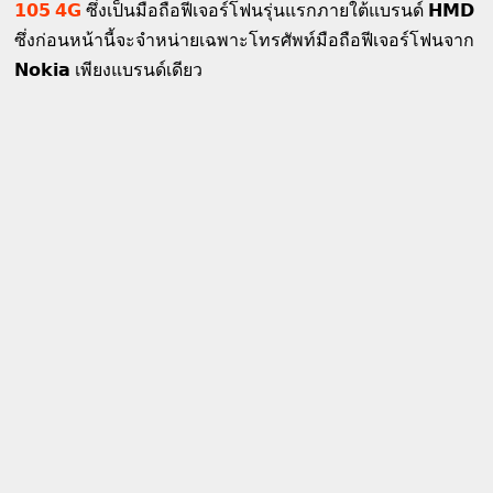
𝟭𝟬𝟱 𝟰𝗚
ซึ่งเป็นมือถือฟีเจอร์โฟนรุ่นแรกภายใต้แบรนด์ 𝗛𝗠𝗗
ซึ่งก่อนหน้านี้จะจำหน่ายเฉพาะโทรศัพท์มือถือฟีเจอร์โฟนจาก
𝗡𝗼𝗸𝗶𝗮 เพียงแบรนด์เดียว