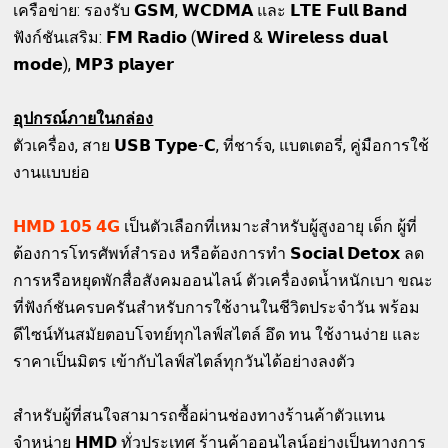
เครือข่าย: รองรับ 𝗚𝗦𝗠, 𝗪𝗖𝗗𝗠𝗔 และ 𝗟𝗧𝗘 𝗙𝘂𝗹𝗹 𝗕𝗮𝗻𝗱
ฟังก์ชันเสริม: 𝗙𝗠 𝗥𝗮𝗱𝗶𝗼 (𝗪𝗶𝗿𝗲𝗱 & 𝗪𝗶𝗿𝗲𝗹𝗲𝘀𝘀 𝗱𝘂𝗮𝗹
𝗺𝗼𝗱𝗲), 𝗠𝗣𝟯 𝗽𝗹𝗮𝘆𝗲𝗿
อุปกรณ์ภายในกล่อง
ตัวเครื่อง, สาย 𝗨𝗦𝗕 𝗧𝘆𝗽𝗲-𝗖, ที่ชาร์จ, แบตเตอรี่, คู่มือการใช้
งานแบบย่อ
𝗛𝗠𝗗 𝟭𝟬𝟱 𝟰𝗚
เป็นตัวเลือกที่เหมาะสำหรับผู้สูงอายุ เด็ก ผู้ที่
ต้องการโทรศัพท์สำรอง หรือต้องการทำ 𝗦𝗼𝗰𝗶𝗮𝗹 𝗗𝗲𝘁𝗼𝘅 ลด
การหรือหยุดพักสื่อสังคมออนไลน์ ตัวเครื่องดน้ำหนักเบา ขณะ
ที่ฟังก์ชันครบครันสำหรับการใช้งานในชีวิตประจำวัน พร้อม
ดีไซน์ทันสมัยตอบโจทย์ทุกไลฟ์สไตล์ อึด ทน ใช้งานง่าย และ
ราคาเป็นมิตร เข้ากับไลฟ์สไตล์ทุกวันได้อย่างลงตัว
สำหรับผู้ที่สนใจสามารถซื้อผ่านช่องทางร้านค้าตัวแทน
จำหน่าย 𝗛𝗠𝗗 ทั่วประเทศ ร้านค้าออนไลน์อย่างเป็นทางการ