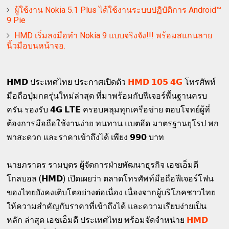
ผู้ใช้งาน Nokia 5.1 Plus ได้ใช้งานระบบปฏิบัติการ Android™
9 Pie
HMD เริ่มลงมือทำ Nokia 9 แบบจริงจัง!!! พร้อมสแกนลาย
นิ้วมือบนหน้าจอ.
𝗛𝗠𝗗 ประเทศไทย ประกาศเปิดตัว
𝗛𝗠𝗗 𝟭𝟬𝟱 𝟰𝗚
โทรศัพท์
มือถือปุ่มกดรุ่นใหม่ล่าสุด ที่มาพร้อมกับฟีเจอร์พื้นฐานครบ
ครัน รองรับ 𝟰𝗚 𝗟𝗧𝗘 ครอบคลุมทุกเครือข่าย ตอบโจทย์ผู้ที่
ต้องการมือถือใช้งานง่าย ทนทาน แบตอึด มาตรฐานยุโรป พก
พาสะดวก และราคาเข้าถึงได้ เพียง 𝟵𝟵𝟬 บาท
นายภราดร รามบุตร ผู้จัดการฝ่ายพัฒนาธุรกิจ เอชเอ็มดี
โกลบอล (𝗛𝗠𝗗) เปิดเผยว่า ตลาดโทรศัพท์มือถือฟีเจอร์โฟน
ของไทยยังคงเติบโตอย่างต่อเนื่อง เนื่องจากผู้บริโภคชาวไทย
ให้ความสำคัญกับราคาที่เข้าถึงได้ และความเรียบง่ายเป็น
หลัก ล่าสุด เอชเอ็มดี ประเทศไทย พร้อมจัดจำหน่าย
𝗛𝗠𝗗