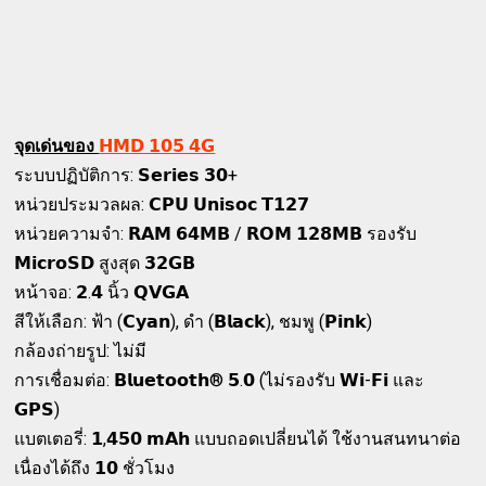
จุดเด่นของ
𝗛𝗠𝗗 𝟭𝟬𝟱 𝟰𝗚
ระบบปฏิบัติการ: 𝗦𝗲𝗿𝗶𝗲𝘀 𝟯𝟬+
หน่วยประมวลผล: 𝗖𝗣𝗨 𝗨𝗻𝗶𝘀𝗼𝗰 𝗧𝟭𝟮𝟳
หน่วยความจำ: 𝗥𝗔𝗠 𝟲𝟰𝗠𝗕 / 𝗥𝗢𝗠 𝟭𝟮𝟴𝗠𝗕 รองรับ
𝗠𝗶𝗰𝗿𝗼𝗦𝗗 สูงสุด 𝟯𝟮𝗚𝗕
หน้าจอ: 𝟮.𝟰 นิ้ว 𝗤𝗩𝗚𝗔
สีให้เลือก: ฟ้า (𝗖𝘆𝗮𝗻), ดำ (𝗕𝗹𝗮𝗰𝗸), ชมพู (𝗣𝗶𝗻𝗸)
กล้องถ่ายรูป: ไม่มี
การเชื่อมต่อ: 𝗕𝗹𝘂𝗲𝘁𝗼𝗼𝘁𝗵® 𝟱.𝟬 (ไม่รองรับ 𝗪𝗶-𝗙𝗶 และ
𝗚𝗣𝗦)
แบตเตอรี่: 𝟭,𝟰𝟱𝟬 𝗺𝗔𝗵 แบบถอดเปลี่ยนได้ ใช้งานสนทนาต่อ
เนื่องได้ถึง 𝟭𝟬 ชั่วโมง