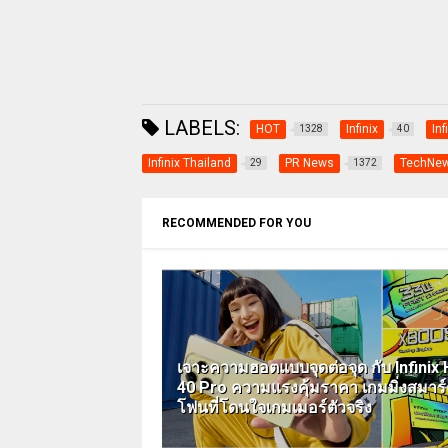
LABELS:
HOT
Infinix
In
1328
40
Infinix Thailand
PR News
TechNe
29
1372
RECOMMENDED FOR YOU
เจาะความฮอตแบบจุดต่อจุด กับ Infinix
40 Pro ความแรงคุ้มราคา เกมมิ่งสมาร
โฟนที่โดนใจเกมเมอร์ตัวจริง