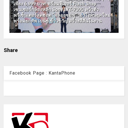
เพียง 6,999 บาท! พร้อมฟีเจอร์ Flash Snap
เซนเซอร์กล้องหลัก Sony LYT-700C คว้าตัว
พรีเซ็นเตอร์สุดฮอต “พลอยชมพู” เอาใจคนยุคใหม่
พร้อมยกทัพ เบนซ์ ข้าวขวัญ สร้างสีสันในงาน
Share
Facebook Page : KantaPhone