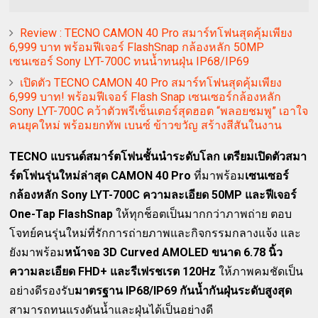
Review : TECNO CAMON 40 Pro สมาร์ทโฟนสุดคุ้มเพียง
6,999 บาท พร้อมฟีเจอร์ FlashSnap กล้องหลัก 50MP
เซนเซอร์ Sony LYT-700C ทนน้ำทนฝุ่น IP68/IP69
เปิดตัว TECNO CAMON 40 Pro สมาร์ทโฟนสุดคุ้มเพียง
6,999 บาท! พร้อมฟีเจอร์ Flash Snap เซนเซอร์กล้องหลัก
Sony LYT-700C คว้าตัวพรีเซ็นเตอร์สุดฮอต “พลอยชมพู” เอาใจ
คนยุคใหม่ พร้อมยกทัพ เบนซ์ ข้าวขวัญ สร้างสีสันในงาน
TECNO แบรนด์สมาร์ตโฟนชั้นนำระดับโลก เตรียมเปิดตัวสมา
ร์ตโฟนรุ่นใหม่ล่าสุด CAMON 40 Pro
ที่มาพร้อม
เซนเซอร์
กล้องหลัก Sony LYT-700C ความละเอียด 50MP และฟีเจอร์
One-Tap FlashSnap
ให้ทุกช็อตเป็นมากกว่าภาพถ่าย ตอบ
โจทย์คนรุ่นใหม่ที่รักการถ่ายภาพและกิจกรรมกลางแจ้ง และ
ยังมาพร้อม
หน้าจอ 3D Curved AMOLED ขนาด 6.78 นิ้ว
ความละเอียด FHD+ และรีเฟรชเรต 120Hz
ให้ภาพคมชัดเป็น
อย่างดีรองรับ
มาตรฐาน IP68/IP69 กันน้ำกันฝุ่นระดับสูงสุด
สามารถทนแรงดันน้ำและฝุ่นได้เป็นอย่างดี