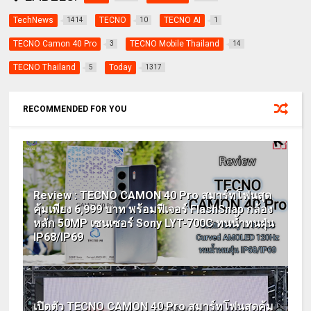
TechNews
TECNO
TECNO AI
1414
10
1
TECNO Camon 40 Pro
TECNO Mobile Thailand
3
14
TECNO Thailand
Today
5
1317
RECOMMENDED FOR YOU
Review : TECNO CAMON 40 Pro สมาร์ทโฟนสุด
คุ้มเพียง 6,999 บาท พร้อมฟีเจอร์ FlashSnap กล้อง
หลัก 50MP เซนเซอร์ Sony LYT-700C ทนน้ำทนฝุ่น
IP68/IP69
เปิดตัว TECNO CAMON 40 Pro สมาร์ทโฟนสุดคุ้ม