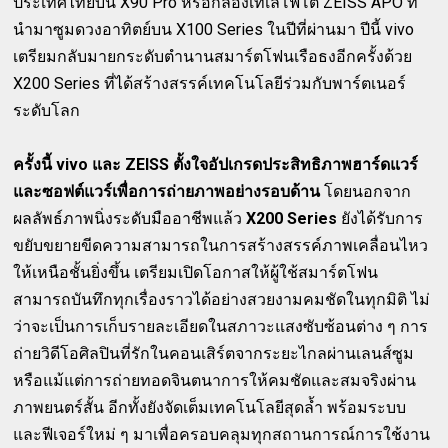
ประเทศไทยบน X90 Pro หรือกล้องเทเลโฟโต้ ZEISS APO ที่
นำมาซูมดวงอาทิตย์บน X100 Series ในปีที่ผ่านมา ปีนี้ vivo
เตรียมกลับมายกระดับตำนานสมาร์ตโฟนเรือธงอีกครั้งด้วย
X200 Series ที่ได้สร้างสรรค์เทคโนโลยีร่วมกับพาร์ตเนอร์
ระดับโลก
ครั้งนี้ vivo และ ZEISS ตั้งใจอัปเกรดประสิทธิภาพฮาร์ดแวร์
และซอฟต์แวร์เพื่อการถ่ายภาพอย่างรอบด้าน
โดยนอกจาก
ผลลัพธ์ภาพนิ่งระดับมืออาชีพแล้ว
X200 Series
ยังได้รับการ
ขยับขยายขีดความสามารถในการสร้างสรรค์ภาพเคลื่อนไหว
ให้เหนือชั้นยิ่งขึ้น เตรียมเปิดโอกาสให้ผู้ใช้สมาร์ตโฟน
สามารถบันทึกทุกเรื่องราวได้อย่างสวยงามคมชัดในทุกมิติ ไม่
ว่าจะเป็นการเก็บรายละเอียดในสภาวะแสงซับซ้อนต่าง ๆ การ
ถ่ายวิดีโอศิลปินที่รักในคอนเสิร์ตจากระยะไกลผ่านเลนส์ซูม
หรือแม้แต่การถ่ายทอดจินตนาการให้คมชัดและสมจริงผ่าน
ภาพยนตร์สั้น อีกทั้งยังจัดเต็มเทคโนโลยีสุดล้ำ พร้อมระบบ
และฟีเจอร์ใหม่ ๆ มาเพื่อครอบคลุมทุกสถานการณ์การใช้งาน