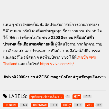
แฟน ๆ ชาวไทยเตรียมสัมผัสประสบการณ์การถ่ายภาพและ
วิดีโอบนสมาร์ตโฟนที่จะช่วยซูมทุกเรื่องราวความประทับใจ
ให้ ‘
ชัด
’ กว่าที่เคยไปกับ
vivo X200 Series
พร้อมกันทั่ว
ประเทศ สิ้นเดือนพฤศจิกายนนี้
! ผู้ที่สนใจสามารถติดตามราย
ละเอียดสเปกและกำหนดการเปิดตัว รวมถึงไลน์อัปกิจกรรม
และเซอร์ไพรซ์สนุก ๆ ส่งท้ายปีจาก vivo ได้ที่
เฟซบุ๊ก vivo
Thailand
และ เว็บไซต์
https://vivo.com/th/
#vivoX200Series #ZEISSImageGoFar #ซูมชัดทุกเรื่องราว
LABELS:
ซูมไกล ซูมชัดทุกเรื่องราว
HOT
1
1328
PR News
TechNews
Today
vivo
1372
1414
1317
187