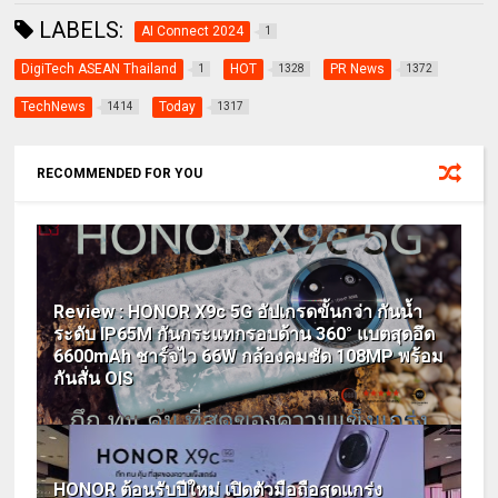
LABELS:
AI Connect 2024
1
DigiTech ASEAN Thailand
HOT
PR News
1
1328
1372
TechNews
Today
1414
1317
RECOMMENDED FOR YOU
Review : HONOR X9c 5G อัปเกรดขั้นกว่า กันน้ำ
ระดับ IP65M กันกระแทกรอบด้าน 360° แบตสุดอึด
6600mAh ชาร์จไว 66W กล้องคมชัด 108MP พร้อม
กันสั่น OIS
HONOR ต้อนรับปีใหม่ เปิดตัวมือถือสุดแกร่ง