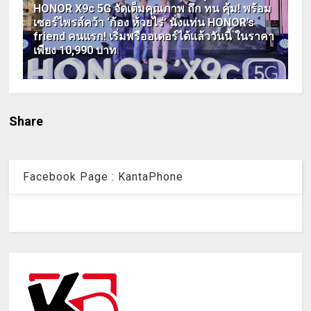
HONOR X9c 5G จัดเต็มคุณภาพ ถึก ทน คุ้ม! พร้อม
เซอร์ไพรส์คว้า ‘ก้อง ห้วยไร่’ นั่งแท่น HONOR’s
friend คนแรก! เริ่มพรีออเดอร์ได้แล้ววันนี้ ในราคา
เพียง 10,990 บาท
Share
Facebook Page : KantaPhone