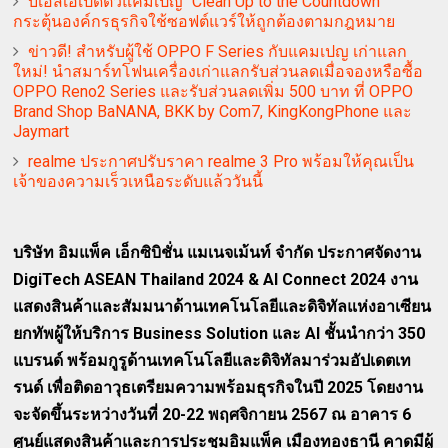
บีเอสเอเปิดตัวแคมเปญ “Clean Up to the Countdown”
กระตุ้นองค์กรธุรกิจใช้ซอฟต์แวร์ให้ถูกต้องตามกฎหมาย
ข่าวดี! สำหรับผู้ใช้ OPPO F Series กับแคมเปญ เก่าแลก
ใหม่! นำสมาร์ทโฟนเครื่องเก่าแลกรับส่วนลดเมื่อจองหรือซื้อ
OPPO Reno2 Series และรับส่วนลดเพิ่ม 500 บาท ที่ OPPO
Brand Shop BaNANA, BKK by Com7, KingKongPhone และ
Jaymart
realme ประกาศปรับราคา realme 3 Pro พร้อมให้คุณเป็น
เจ้าของความเร็วเหนือระดับแล้ววันนี้
บริษัท อิมแพ็ค เอ็กซิบิชั่น แมเนจเม้นท์ จำกัด ประกาศจัดงาน
DigiTech ASEAN Thailand 2024 & AI Connect 2024 งาน
แสดงสินค้าและสัมมนาด้านเทคโนโลยีและดิจิทัลแห่งอาเซียน
ยกทัพผู้ให้บริการ Business Solution และ AI ชั้นนำกว่า 350
แบรนด์ พร้อมกูรูด้านเทคโนโลยีและดิจิทัลมาร่วมอัปเดตเท
รนด์ เพื่อติดอาวุธเตรียมความพร้อมธุรกิจในปี 2025 โดยงาน
จะจัดขึ้นระหว่างวันที่ 20-22 พฤศจิกายน 2567 ณ อาคาร 6
ศูนย์แสดงสินค้าและการประชุมอิมแพ็ค เมืองทองธานี คาดมีผู้