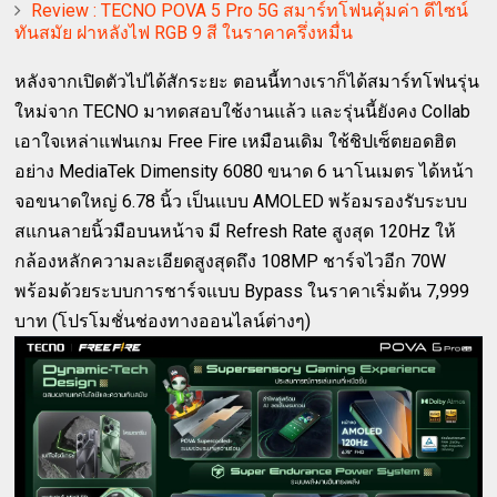
Review : TECNO POVA 5 Pro 5G สมาร์ทโฟนคุ้มค่า ดีไซน์
ทันสมัย ฝาหลังไฟ RGB 9 สี ในราคาครึ่งหมื่น
หลังจากเปิดตัวไปได้สักระยะ ตอนนี้ทางเราก็ได้สมาร์ทโฟนรุ่น
ใหม่จาก TECNO มาทดสอบใช้งานแล้ว และรุ่นนี้ยังคง Collab
เอาใจเหล่าแฟนเกม Free Fire เหมือนเดิม ใช้ชิปเซ็ตยอดฮิต
อย่าง MediaTek Dimensity 6080 ขนาด 6 นาโนเมตร ได้หน้า
จอขนาดใหญ่ 6.78 นิ้ว เป็นแบบ AMOLED พร้อมรองรับระบบ
สแกนลายนิ้วมือบนหน้าจ มี Refresh Rate สูงสุด 120Hz ให้
กล้องหลักความละเอียดสูงสุดถึง 108MP ชาร์จไวอีก 70W
พร้อมด้วยระบบการชาร์จแบบ Bypass ในราคาเริ่มต้น 7,999
บาท (โปรโมชั่นช่องทางออนไลน์ต่างๆ)