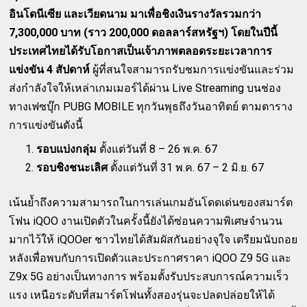
อินโดนีเซีย และเวียดนาม มาเพื่อชิงเงินรางวัลรวมกว่า
7,300,000 บาท (ราว 200,000 ดอลลาร์สหรัฐฯ) โดยในปีนี้
ประเทศไทยได้รับโอกาสเป็นเจ้าภาพตลอดระยะเวลาการ
แข่งขัน 4 สัปดาห์
ผู้ที่สนใจสามารถรับชมการแข่งขันและร่วม
ส่งกำลังใจให้เหล่าเกมเมอร์ได้ผ่าน Live Streaming บนช่อง
ทางเฟซบุ๊ก PUBG MOBILE ทุกวันพุธถึงวันอาทิตย์ ตามตาราง
การแข่งขันดังนี้
รอบแบ่งกลุ่ม
ตั้งแต่วันที่ 8 – 26 พ.ค. 67
รอบชิงชนะเลิศ
ตั้งแต่วันที่ 31 พ.ค. 67 – 2 มิ.ย. 67
เน้นย้ำถึงความสามารถในการเล่นเกมอันโดดเด่นของสมาร์ต
โฟน iQOO งานเปิดตัวในครั้งนี้ยังได้ซ่อนความพิเศษจำนวน
มากไว้ให้ iQOOer ชาวไทยได้สัมผัสกันอย่างจุใจ เตรียมนับถอย
หลังเพื่อพบกับการเปิดตัวและประกาศราคา iQOO Z9 5G และ
Z9x 5G อย่างเป็นทางการ พร้อมตั้งรับประสบการณ์ความเร็ว
แรง เหนือระดับที่สมาร์ตโฟนทั้งสองรุ่นจะปลดปล่อยให้ได้