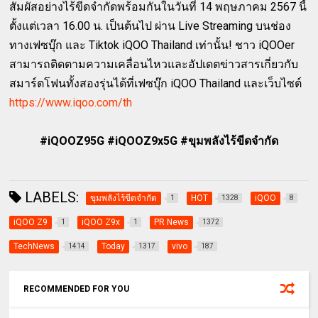
สัมผัสอย่างไร้ขีดจำกัดพร้อมกันในวันที่ 14 พฤษภาคม 2567 นี้
ตั้งแต่เวลา 16.00 น. เป็นต้นไป ผ่าน Live Streaming บนช่อง
ทางเฟซบุ๊ก และ Tiktok iQOO Thailand เท่านั้น! ชาว iQOOer
สามารถติดตามความเคลื่อนไหวและอัปเดตข่าวสารเกี่ยวกับ
สมาร์ตโฟนทั้งสองรุ่นได้ที่เฟซบุ๊ก iQOO Thailand และเว็บไซต์
https://www.iqoo.com/th
#iQOOZ95G #iQOOZ9x5G #ขุมพลังไร้ขีดจำกัด
LABELS:
ขุมพลังไร้ขีดจำกัด
HOT
iQOO
1
1328
8
iQOO Z9
iQOO Z9x
PR News
1
1
1372
TechNews
Today
vivo
1414
1317
187
RECOMMENDED FOR YOU