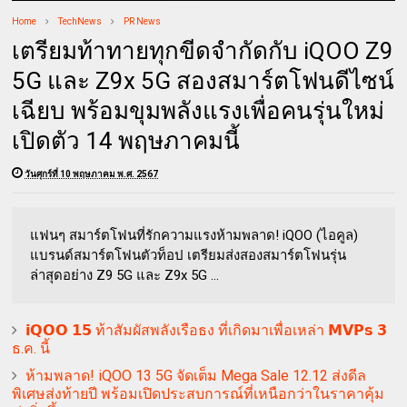
Home
TechNews
PR News
เตรียมท้าทายทุกขีดจำกัดกับ iQOO Z9
5G และ Z9x 5G สองสมาร์ตโฟนดีไซน์
เฉียบ พร้อมขุมพลังแรงเพื่อคนรุ่นใหม่
เปิดตัว 14 พฤษภาคมนี้
วันศุกร์ที่ 10 พฤษภาคม พ.ศ. 2567
แฟนๆ สมาร์ตโฟนที่รักความแรงห้ามพลาด! iQOO (ไอคูล)
แบรนด์สมาร์ตโฟนตัวท็อป เตรียมส่งสองสมาร์ตโฟนรุ่น
ล่าสุดอย่าง Z9 5G และ Z9x 5G ...
𝗶𝗤𝗢𝗢 𝟭𝟱 ท้าสัมผัสพลังเรือธง ที่เกิดมาเพื่อเหล่า 𝗠𝗩𝗣𝘀 𝟯
ธ.ค. นี้
ห้ามพลาด! iQOO 13 5G จัดเต็ม Mega Sale 12.12 ส่งดีล
พิเศษส่งท้ายปี พร้อมเปิดประสบการณ์ที่เหนือกว่าในราคาคุ้ม