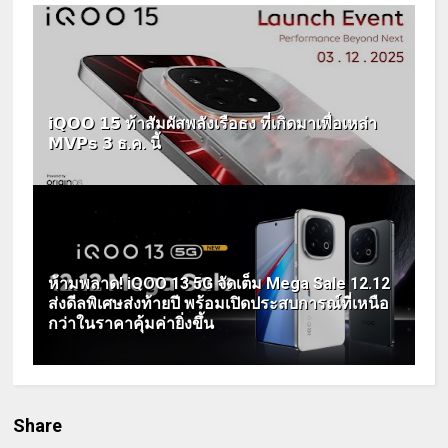
𝗶𝗤𝗢𝗢 𝟭𝟱 ท้าสัมผัสพลังเรือธง ที่เกิดมาเพื่อเหล่า
𝗠𝗩𝗣𝘀 𝟯 ธ.ค. นี้
ห้ามพลาด! iQOO 13 5G จัดเต็ม Mega Sale 12.12
ส่งดีลพิเศษส่งท้ายปี พร้อมเปิดประสบการณ์ที่เหนือ
กว่าในราคาคุ้มค่ายิ่งขึ้น
Share