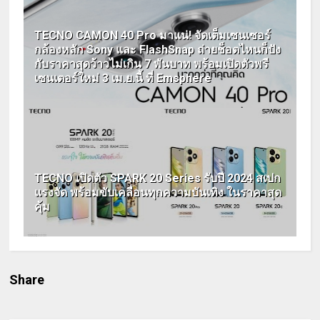
TECNO CAMON 40 Pro มาแน่! จัดเต็มเซนเซอร์
กล้องหลัก Sony และ FlashSnap ถ่ายช็อตไหนก็ปัง
กับราคาสุดว้าวไม่เกิน 7 พันบาท พร้อมเปิดตัวพรี
เซนเตอร์ใหม่ 3 เม.ย.นี้ ที่ Emsphere
TECNO เปิดตัว SPARK 20 Series รับปี 2024 สเปก
แรงจัด พร้อมขับเคลื่อนทุกความบันเทิง ในราคาสุด
คุ้ม
Share