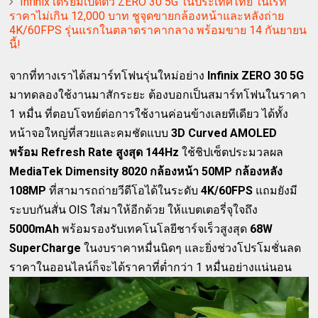
Infinix เตรียมเปิดตัว ZERO 30 5G ในประเทศไทย ในเรท
ราคาไม่เกิน 12,000 บาท ชูจุดขายกล้องหน้าและหลังถ่าย
4K/60FPS รุ่นแรกในตลาดราคากลาง พร้อมขาย 14 กันยายน
นี้!
จากที่ทางเราได้สมาร์ทโฟนรุ่นใหม่อย่าง
Infinix ZERO 30 5G
มาทดลองใช้งานมาสักระยะ ต้องบอกเป็นสมาร์ทโฟนในราคา
1 หมื่น ที่ตอบโจทย์ต่อการใช้งานค่อนข้างเลยทีเดียว ได้ทั้ง
หน้าจอใหญ่ที่สวยและคมชัดแบบ
3D Curved AMOLED
พร้อม Refresh Rate สูงสุด 144Hz
ใช้ชิปเซ็ตประมวลผล
MediaTek Dimensity 8020 กล้องหน้า 50MP กล้องหลัง
108MP
ที่สามารถถ่ายวีดีโอได้ในระดับ
4K/60FPS
แถมยังมี
ระบบกันสั่น OIS ใส่มาให้อีกด้วย ให้แบตเตอรี่จุใจถึง
5000mAh
พร้อมรองรับเทคโนโลยีชาร์จเร็วสูงสุด
68W
SuperCharge
ในงบราคาหมื่นนิดๆ และยิ่งช่วงโปรโมชั่นลด
ราคาในออนไลน์ก็จะได้ราคาที่ต่ำกว่า 1 หมื่นอย่างแน่นอน