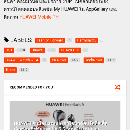
สินค้า คอมมิวนิตี้ และบริการ ง่ายๆ ในคลิกเดียว เพียง
ดาวน์โหลดแอปพลิเคชัน My HUAWEI ใน AppGallery และ
ติดตาม
HUAWEI Mobile TH
LABELS:
Fashion Forward
HarmonyOS
1
HOT
Huawei
HUAWEI TH
1328
132
5
HUAWEI Watch GT 4
PR News
TechNews
2
1372
1414
Today
1317
RECOMMENDED FOR YOU
HUAWEI จับมือ Lazada เอาใจนักช้อปจัดดีลเด็ด
เอ็กซ์คลูซีฟวันเลขเบิ้ล 5.5 กับหูฟังใหม่ล่าสุด