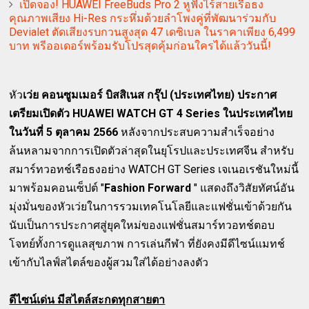
เปิดจอง! HUAWEI FreeBuds Pro 2 หูฟังไร้สายเรือธง
คุณภาพเสียง Hi-Res กระหึ่มด้วยลำโพงคู่ที่พัฒนาร่วมกับ
Devialet ตัดเสียงรบกวนสูงสุด 47 เดซิเบล ในราคาเพียง 6,499
บาท พรีออเดอร์พร้อมรับโปรสุดคุ้มก่อนใครได้แล้ววันนี้!
หัว
เว่ย คอนซูมเมอร์ บิสสิเนส กรุ๊ป (ประเทศไทย) ประกาศ
เตรียมเปิดตัว HUAWEI WATCH GT 4 Series ในประเทศไทย
ในวันที่ 5 ตุลาคม 2566
หลังจากประสบความสำเร็จอย่าง
ล้นหลามจากการเปิดตัวล่าสุดในยุโรปและประเทศจีน สำหรับ
สมาร์ทวอทช์เรือธงอย่าง WATCH GT Series เจเนอเรชันใหม่นี้
มาพร้อมคอนเซ็ปต์ "
Fashion Forward
" แสดงถึงวิสัยทัศน์อัน
มุ่งมั่นของหัวเว่ยในการรวมเทคโนโลยีและแฟชั่นเข้าด้วยกัน
นับเป็นการประกาศสู่ยุคใหม่ของแฟชั่นสมาร์ทวอทช์ตอบ
โจทย์ทั้งการดูแลสุขภาพ การเล่นกีฬา ที่ยังคงมีดีไซน์แมทช์
เข้ากับไลฟ์สไตล์ของผู้สวมใส่ได้อย่างลงตัว
ดีไซน์เด่น มีสไตล์สะกดทุกสายตา