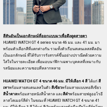
สีสันอันเป็นเอกลักษณ์ที่ออกแบบมาเพื่อดึงดูดสายตา
HUAWEI WATCH GT 4 series ขนาด 46 มม. และ 41 มม. มา
พร้อมตัวเลือกสีที่แตกต่างกัน รวมทั้งตัวเรือนสเตนเลสสตีลอัน
เป็นเอกลักษณ์ ที่ได้รับการรังสรรค์ขึ้นอย่างปราณีตด้วยความ
ใส่ใจในรายละเอียด เพื่อมอบนาฬิกาเฉพาะบุคคลที่เหมาะกับ
รสนิยมและความชอบที่หลากหลาย
HUAWEI WATCH GT 4 ขนาด 46 มม. มีให้เลือก 4 สี
ได้แก่
สี
เทา
พร้อมสายสแตนเลสในตัว
สีเขียว
พร้อมสายแบบทอสีเขียว
สีน้ำตาล
พร้อมสายหนังสีน้ำตาล และ
สีดำ
พร้อมสายฟลูออโรอี
ลาสโตเมอร์สีดำ ในขณะที่ HUAWEI WATCH GT 4 ขนาด 41
มม. มีให้เลือก 3 สี ได้แก่ สีเงินพร้อมสายข้อมือเปียโนคีย์ทูโทน