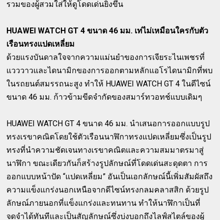
รวมของผู้สวมใส่ให้ดูโดดเด่นยิ่งขึ้น
HUAWEI WATCH GT 4 ขนาด 46 มม. เท่ไม่เหมือนใครกับตัว
เรือนทรงแปดเหลี่ยม
ด้วยแรงบันดาลใจจากความแม่นยำของการเจียระไนเพชรที่
แวววาวและไดนามิกของการออกตามหลักแอโรไดนามิกที่พบ
ในรถยนต์สมรรถนะสูง ทำให้ HUAWEI WATCH GT 4 ในดีไซน์
ขนาด 46 มม. ก้าวข้ามขีดจำกัดของสมาร์ทวอทช์แบบเดิมๆ
HUAWEI WATCH GT 4 ขนาด 46 มม. นำเสนอการออกแบบรูป
ทรงเรขาคณิตโดยใช้ตัวเรือนนาฬิกาทรงแปดเหลี่ยมซึ่งเป็นรูป
ทรงที่นำความชัดเจนทางเรขาคณิตและความสมมาตรมาสู่
นาฬิกา ขณะเดียวกันก็สร้างรูปลักษณ์ที่โดดเด่นสะดุดตา การ
ออกแบบหน้าปัด “แปดเหลี่ยม” อันเป็นเอกลักษณ์นี้เพิ่มสัมผัสถึง
ความแข็งแกร่งนอกเหนือจากดีไซน์ทรงกลมคลาสสิก ด้วยรูป
ลักษณ์ภายนอกที่แข็งแกร่งและทนทาน ทำให้นาฬิกาเป็นที่
จดจำได้ทันทีและเป็นสัญลักษณ์ซึ่งบ่งบอกถึงไลฟ์สไตล์ของผู้