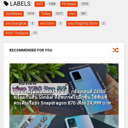
LABELS:
HOT
PR News
1328
1372
TechNews
Today
vivo
1414
1317
187
vivo Bangkok
vivo fans
vivo Flagship Store
2
1
2
VIVO Thailand
71
RECOMMENDED FOR YOU
[Review] vivo X60 Pro 5G : กล้องเลนส์ ZEISS
พร้อมกันสั่น Gimbal ที่อัพเกรดไปอีกขั้น ใช้ชิปเซ็
ตระดับเรือธง Snapdragon 870 เพียง 24,999 บาท