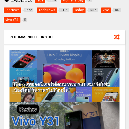
LABELS:
HOT
Mother's Day
1328
2
PR News
TechNews
Today
vivo
1372
1414
1317
187
vivo Y31
5
RECOMMENDED FOR YOU
เปิด 6 สุดยอดฟีเจอร์เด็ดบน Vivo Y31 สมาร์ตโฟน
น้องใหม่ ในราคาไม่ถึงหมื่น!