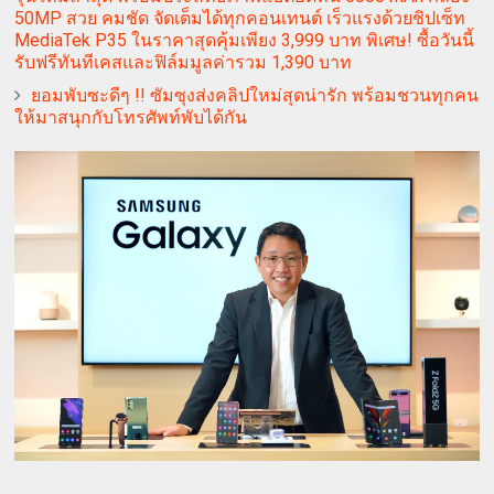
50MP สวย คมชัด จัดเต็มได้ทุกคอนเทนต์ เร็วแรงด้วยชิปเซ็ท
MediaTek P35 ในราคาสุดคุ้มเพียง 3,999 บาท พิเศษ! ซื้อวันนี้
รับฟรีทันทีเคสและฟิล์มมูลค่ารวม 1,390 บาท
ยอมพับซะดีๆ !! ซัมซุงส่งคลิปใหม่สุดน่ารัก พร้อมชวนทุกคน
ให้มาสนุกกับโทรศัพท์พับได้กัน