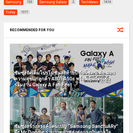
Samsung
Samsung Galaxy
TechNews
155
2
1414
Today
1317
RECOMMENDED FOR YOU
ซัมซุงจัดเต็มโปรโมชั่นส่งท้ายปี กับโชค 2 ต่อ มอบ
ความสุขแก่ลูกค้า A80 I A50s พร้อมลุ้นบัตรเข้า
ร่วมงาน Galaxy A Fan Fest
ซัมซุงสร้างสรรค์แคมเปญ “Samsung SanctuARy”
ดึง Mr Doodle ร่วมวาดภาพส่งต่อแรงบันดาลใจ