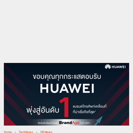
Home
TechNews
PR News