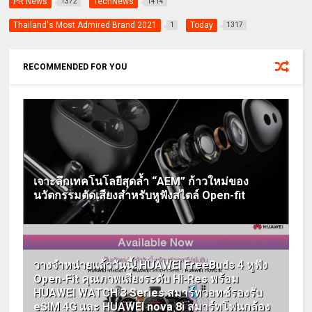
PR News
TechNews
1372
1414
Thailand's Most Admired Brand 2021
Today
1
1317
RECOMMENDED FOR YOU
เจาะลึกเทคโนโลยีสุดล้ำ “AEM” ก้าวใหม่ของ
นวัตกรรมตัดเสียงสำหรับหูฟังสไตล์ Open-fit
วางจำหน่ายแล้ววันนี้! HUAWEI FreeBuds 4 หูฟัง
Open-Fit คุณภาพเสียงระดับ Hi-Res พร้อม
HUAWEI WATCH 3 Series สมาร์ทวอทช์รองรับ
eSIM 4G และ HUAWEI nova 8i สมาร์ทโฟนกล้อง