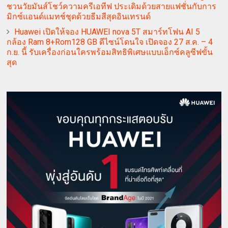
ชวนวัยมันส์โชว์ความครีเอทีฟ ประเดิมด้วยสายแฟชั่นกับการ
มิกซ์แอนด์แมทช์ชุดด้วยธีมสีสุดอินเทรนด์
Huawei เปิดให้จอง HUAWEI nova 5T สมาร์ทโฟน AI 5
กล้อง Ram 8+Rom128 GB ดีไซน์โดนใจ เปิดจอง 27 ส.ค. – 4
ก.ย. นี้ รับเครื่องก่อนใครพร้อมสิทธิพิเศษแบบเอ็กซ์คลูซีฟขั้น
สุด