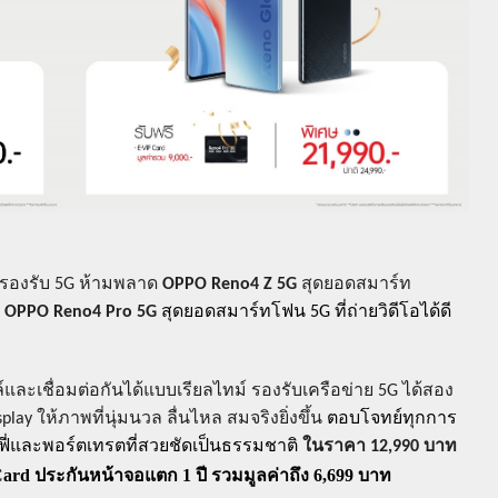
รองรับ
5G
ห้ามพลาด
OPPO Reno4 Z 5G
สุดยอดสมาร์ท
ะ
OPPO Reno4 Pro 5G
สุดยอดสมาร์ทโฟน
5G
ที่ถ่ายวิดีโอได้ดี
์และเชื่อมต่อกันได้แบบเรียลไทม์
รองรับเครือข่าย
5G
ได้สอง
splay
ให้ภาพที่นุ่มนวล ลื่นไหล สมจริงยิ่งขึ้น
ตอบโจทย์ทุกการ
ซลฟี่และพอร์ตเทรตที่สวยชัดเป็นธรรมชาติ
ในราคา
12,990
บาท
Card
ประกันหน้าจอแตก
1
ปี รวมมูลค่าถึง
6,699
บาท