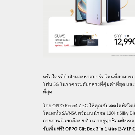
หรือใครที่กำลังมองหา
สมาร์ทโฟน
ที่สามารถ
โฟน
5G
ในราคาระดับกลางที่คุ้มค่าที่สุด
แล
ที่สุด
โดย
OPPO Reno4 Z
5G
ให้คุณอัปเดตไลฟ์สไตล
โหมดทั้ง
SA/NSA
พร้อมหน้าจอ
120Hz Silky Di
ถ่ายภาพด้วยกล้อง
6
ตัว เอาอยู่ทุกช็อตทั้งเ
รับเพิ่มฟรี
!
E-VIP 
OPPO Gift Box 3 in 1
และ