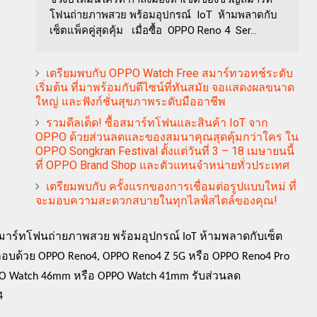
โฟนถ่ายภาพสวย พร้อมอุปกรณ์ IoT ห้ามพลาดกับ
เซ็ตแพ็คคู่สุดคุ้ม เมื่อซื้อ OPPO Reno 4 Ser...
เตรียมพบกับ OPPO Watch Free สมาร์ทวอทช์ระดับ
เริ่มต้น ที่มาพร้อมกับดีไซน์ที่ทันสมัย จอแสดงผลขนาด
ใหญ่ และฟังก์ชั่นสุขภาพระดับมืออาชีพ
รวมดีลเด็ด! ซื้อสมาร์ทโฟนและสินค้า IoT จาก
OPPO ด้วยส่วนลดและของสมนาคุณสุดคุ้มกว่าใคร ใน
OPPO Songkran Festival ตั้งแต่วันที่ 3 – 18 เมษายนนี้
ที่ OPPO Brand Shop และตัวแทนจำหน่ายทั่วประเทศ
เตรียมพบกับ ครั้งแรกของการเชื่อมต่อรูปแบบใหม่ ที่
จะมอบความสะดวกสบายในทุกไลฟ์สไตล์ของคุณ!
มาร์ทโฟนถ่ายภาพสวย พร้อมอุปกรณ์
IoT
ห้ามพลาดกับ
เซ็ต
อบด้วย
OPPO Reno4, OPPO Reno4 Z 5G
หรือ
OPPO Reno4 Pro
O Watch 46mm
หรือ
OPPO Watch 41mm
รับ
ส่วนลด
4