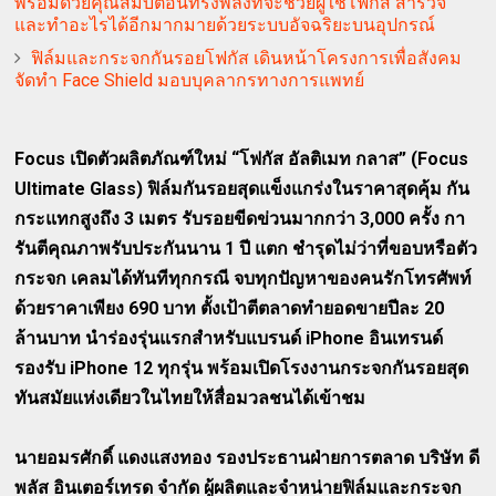
พร้อมด้วยคุณสมบัติอันทรงพลังที่จะช่วยผู้ใช้โฟกัส สำรวจ
และทำอะไรได้อีกมากมายด้วยระบบอัจฉริยะบนอุปกรณ์
ฟิล์มและกระจกกันรอยโฟกัส เดินหน้าโครงการเพื่อสังคม
จัดทำ Face Shield มอบบุคลากรทางการแพทย์
Focus เปิดตัวผลิตภัณฑ์ใหม่ “โฟกัส อัลติเมท กลาส” (Focus
Ultimate Glass) ฟิล์มกันรอยสุดแข็งแกร่งในราคาสุดคุ้ม กัน
กระแทกสูงถึง 3 เมตร รับรอยขีดข่วนมากกว่า 3,000 ครั้ง กา
รันตีคุณภาพรับประกันนาน 1 ปี แตก ชำรุดไม่ว่าที่ขอบหรือตัว
กระจก เคลมได้ทันทีทุกกรณี จบทุกปัญหาของคนรักโทรศัพท์
ด้วยราคาเพียง 690 บาท ตั้งเป้าตีตลาดทำยอดขายปีละ 20
ล้านบาท นำร่องรุ่นแรกสำหรับแบรนด์ iPhone อินเทรนด์
รองรับ iPhone 12 ทุกรุ่น พร้อมเปิดโรงงานกระจกกันรอยสุด
ทันสมัยแห่งเดียวในไทยให้สื่อมวลชนได้เข้าชม
นายอมรศักดิ์ แดงแสงทอง รองประธานฝ่ายการตลาด บริษัท ดี
พลัส อินเตอร์เทรด จำกัด
ผู้ผลิตและจำหน่ายฟิล์มและกระจก