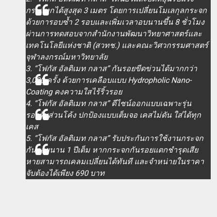
กระแทกได้สูงสุด 3 เมตร โดยการเปลี่ยนโมเลกุลกระจก
ด้วยการอบซ้ำ 2 รอบและเพิ่มเวลาอบนานขึ้น 8 ชั่วโมง
ผ่านการทดสอบจากสำนักงานพัฒนาวิทยาศาสตร์และ
เทคโนโลยีแห่งชาติ (สวทช.) และคณะวิศวกรรมศาสตร์
จุฬาลงกรณ์มหาวิทยาลัย
3. “โฟกัส อัลติเมท กลาส” กันรอยขีดข่วนได้มากกว่า
3,000 ครั้ง ด้วยการเคลือบแบบ Hydropholic Nano-
Coating คงความใสไร้ริ้วรอย
4. “โฟกัส อัลติเมท กลาส” ดีไซน์ออกแบบเฉพาะรุ่น
รองรับส่วนโค้ง ปกป้องแบบเต็มจอ เคสไม่ดัน ใส่ได้ทุก
เคส
5. “โฟกัส อัลติเมท กลาส” รับประกันการใช้งานกระจก
กันรอยนาน 1 ปีเต็ม หากกระจกกันรอยแตกชำรุดเสีย
หายสามารถเคลมเปลี่ยนได้ทันที และจำหน่ายในราคา
จับต้องได้เพียง 690 บาท