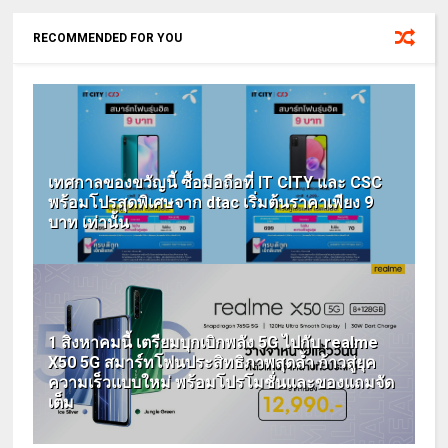
RECOMMENDED FOR YOU
เทศกาลของขวัญนี้ ซื้อมือถือที่ IT CITY และ CSC
พร้อมโปรสุดพิเศษจาก dtac เริ่มต้นราคาเพียง 9
บาท เท่านั้น
1 สิงหาคมนี้ เตรียมบุกเบิกพลัง 5G ไปกับ realme
X50 5G สมาร์ทโฟนประสิทธิภาพสุดล้ำ ก้าวสู่ยุค
ความเร็วแบบใหม่ พร้อมโปรโมชั่นและของแถมจัด
เต็ม