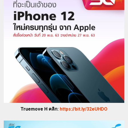
Truemove H คลิก:
https://bit.ly/32eUHDO