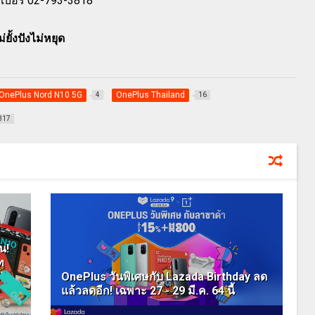
ี่เบอร์ 02-793-3818
้งปังไม่หยุด
OnePlus Nord N10 5G
OnePlus Thailand
4
16
317
น!
ท
OnePlus วันพิเศษกับ Lazada Birthday ลด
แล้วลดอีก! เฉพาะ 27 - 29 มี.ค. 64 นี้