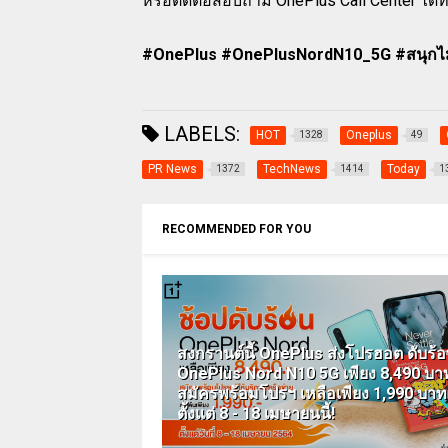
หรือติดต่อสอบถาม OnePlus Call Center ได้ท
#OnePlus #OnePlusNordN10_5G #สนุกไม่ยั
LABELS:
HOT
Oneplus
1328
49
PR News
TechNews
Today
1372
1414
1
RECOMMENDED FOR YOU
สงกรานต์นี้ OnePlus ส่งโปรฮอต ดับร้อ
OnePlus Nord N10 5G เพียง 8,490 บา
สมัครพร้อมโปรฯ เหลือเพียง 1,990 บาท
ตั้งแต่ 8 - 18 เมษายนนี้!