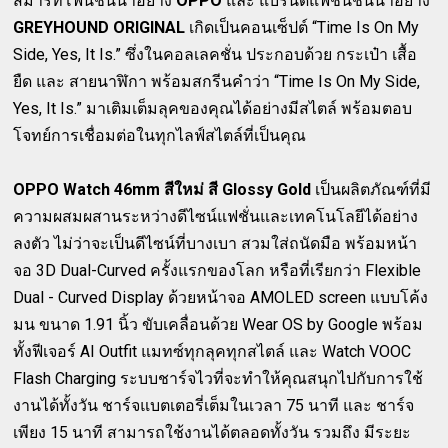
สมาร์ทโฟนชั้นนำอย่าง
OPPO
และ แบรนด์แฟชั่นชั้นนำอย่าง
GREYHOUND ORIGINAL
เกิดเป็นคอนเซ็ปต์ “Time Is On My
Side, Yes, It Is.” ซึ่งในคอลเลคชั่น ประกอบด้วย กระเป๋า เสื้อ
ยืด และ สายนาฬิกา พร้อมสกรีนคำว่า “Time Is On My Side,
Yes, It Is.” มาเติมเต็มลุคของคุณได้อย่างมีสไตล์ พร้อมตอบ
โจทย์การเชื่อมต่อในทุกไลฟ์สไตล์ที่เป็นคุณ
OPPO Watch 46mm สีใหม่ สี Glossy Gold
เป็นผลิตภัณฑ์ที่มี
ความผสมผสานระหว่างดีไซน์แฟชั่นและเทคโนโลยีได้อย่าง
ลงตัว ไม่ว่าจะเป็นดีไซน์ที่บางเบา สวมใส่ถนัดมือ พร้อมหน้า
จอ 3D Dual-Curved ครั้งแรกของโลก หรือที่เรียกว่า Flexible
Dual - Curved Display ด้วยหน้าจอ AMOLED screen แบบโค้ง
มน ขนาด 1.91 นิ้ว ขับเคลื่อนด้วย Wear OS by Google พร้อม
ทั้งฟีเจอร์ AI Outfit แมทซ์ทุกลุคทุกสไตล์ และ Watch VOOC
Flash Charging ระบบชาร์จไวที่จะทำให้คุณสนุกไปกับการใช้
งานได้ทั้งวัน ชาร์จแบตเตอรี่เต็มในเวลา 75 นาที และ ชาร์จ
เพียง 15 นาที สามารถใช้งานได้ตลอดทั้งวัน รวมถึง มีระยะ