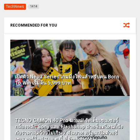
TechNews
1414
RECOMMENDED FOR YOU
เปิดตัว Neo3 Series เกมมิ่งโฟนสำหรับคน Born
To Win เริ่มต้น 5,999 บาท
TECNO CAMON 40 Pro มาแน่! จัดเต็มเซนเซอร์
กล้องหลัก Sony และ FlashSnap ถ่ายช็อตไหนก็ปัง
กับราคาสุดว้าวไม่เกิน 7 พันบาท พร้อมเปิดตัวพรี
เซนเตอร์ใหม่ 3 เม.ย.นี้ ที่ Emsphere