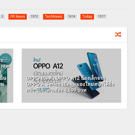
PR News
TechNews
Today
2
1372
1414
1317
es
ูงสุด
ก
ั้น
OPPO เปิดตัว OPPO A12 น้องเล็กจาก
ยน
OPPO A Series เปิดมุมมองใหม่สนุกได้ยิ่ง
กว่า ในราคาเพียง 4,599 บาท