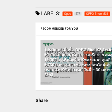
LABELS:
Oppo
OPPO Enco M31
277
RECOMMENDED FOR YOU
โปรพิเศษ! เมื่อซื้อ OPPO Find X2 Seri
5G กับแพ็กเกจผู้ให้บริการเครือข่าย ลดส
15,000 บาท! และรับฟรีของสมนาคุณอี
5,730 บาท! เฉพาะช่องทางออนไลน์เท่าน
พร้อมส่งฟรีทั่วประเทศ วันนี้ – 30 เมษา
2563
Share