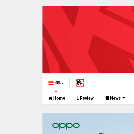
MENU
Home
Review
News