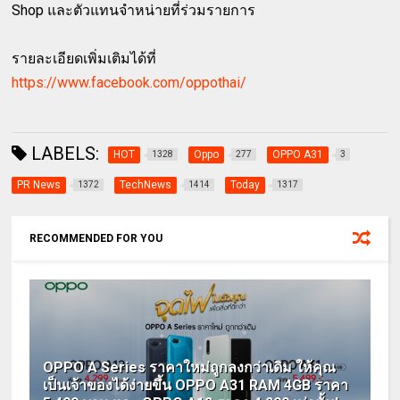
Shop และตัวแทนจำหน่ายที่ร่วมรายการ
รายละเอียดเพิ่มเติมได้ที่
https://www.facebook.com/oppothai/
LABELS:
HOT
Oppo
OPPO A31
1328
277
3
PR News
TechNews
Today
1372
1414
1317
RECOMMENDED FOR YOU
OPPO A Series ราคาใหม่ถูกลงกว่าเดิม ให้คุณ
เป็นเจ้าของได้ง่ายขึ้น OPPO A31 RAM 4GB ราคา