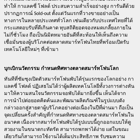
ทำให้ กาแลคซี่ โฟลด์ ประสบความสำเร็จอย่างสูง การันตีด้วย
ปรากฏการณ์ Sold-out ตั้งแต่วันแรกที่วางขายอย่างเป็น
ทางการในหลายประเทศทั่วโลก เช่นเดียวกับประเทศไทยที่ได้
กระแสตอบรับที่ดีเกินคาด ทุบสถิติยอดจองหมดเกลี้ยงภายใน
ไม่กี่ชั่วโมง ถือเป็นนิมิตหมายอันดีที่สะท้อนให้เห็นถึงความ
เชื่อมั่นของผู้บริโภคต่อตลาดสมาร์ทโฟนไทยที่พร้อมเปิดรับ
เทคโนโลยีใหม่ๆ ที่เข้ามา  
บุกเบิกนวัตกรรม กำหนดทิศทางตลาดสมาร์ทโฟนโลก
ทันทีที่ซัมซุงเปิดตัวสมาร์ทโฟนพับได้รุ่นแรกของโลกอย่าง กา
แลคซี่ โฟลด์ ปฏิเสธไม่ได้ว่าผู้ผลิตเทคโนโลยีทั้งวงการต่างหัน
มาให้ความสนใจนวัตกรรมจอพับได้มากยิ่งขึ้น เห็นได้จาก
การนำไปต่อยอดคิดค้นและพัฒนาผลิตภัณฑ์ในรูปแบบดัง
กล่าวออกสู่สายตาผู้บริโภคอย่างต่อเนื่องในปีที่ผ่านมา ถือเป็น
จุดเปลี่ยนครั้งสำคัญที่กำหนดทิศทางของตลาดสมาร์ทโฟนใน
อนาคต เนื่องจากสมาร์ทโฟนพับได้รูปแบบนี้ถูกออกแบบให้ดู
สวยงามในขนาดกะทัดรัด สามารถพกพาได้ง่าย แต่ในขณะ
เดียวกันก็สามารถใช้งานได้เต็มประสิทธิภาพ รับชมความ