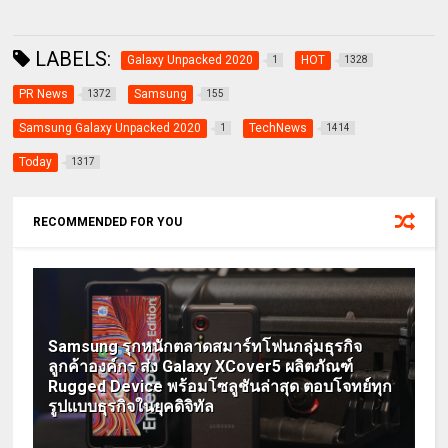
LABELS:
Galaxy Unpacked 2020
HOT
1
1328
PR News
Samsung
1372
155
Samsung Galaxy Unpacked 2020
TechNews
1
1414
Today
1317
RECOMMENDED FOR YOU
Samsung รุกหนักตลาดสมาร์ทโฟนกลุ่มธุรกิจ
ลูกค้าองค์กร ส่ง Galaxy XCover5 ผลิตภัณฑ์
Rugged Device พร้อมโซลูชันล่าสุด ตอบโจทย์ทุก
รูปแบบธุรกิจในยุคดิจิทัล