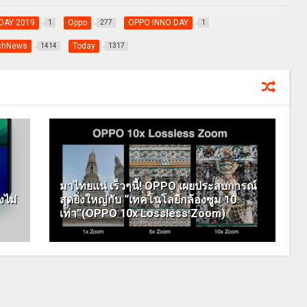
DAY 2019
Oppo
OPPO INNO DAY
1
277
1
chNews
Today
1414
1317
มาไทยแน่ เร็วๆนี้! OPPO เผยประสบการณ์
งไม่
สุดยิ่งใหญ่กับ “เทคโนโลยีกล้องซูม 10
เท่า”(OPPO 10x Lossless Zoom)