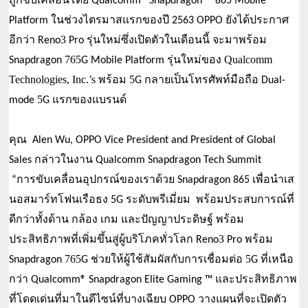
ถูกขับเคลื่อนโดย Qualcomm® Snapdragon ™ 865 Mobile 
ยังได้ประกาศ
Platform ในช่วงไตรมาสแรกของปี 2563 OPPO 
อีกว่า 
3 
รุ่นใหม่ซึ่งเปิดตัวในเดือนนี้ จะมาพร้อม 
Reno
Pro 
765
รุ่นใหม่ของ 
Qualcomm 
Snapdragon 
G Mobile Platform 
Technologies, Inc.’s 
พร้อม 5
กลายเป็นโทรศัพท์มือถือ 
G 
Dual-
 5
แรกของแบรนด์
mode
G 
คุณ  Alen Wu, OPPO Vice President and President of Global 
Sales กล่าวในงาน Qualcomm Snapdragon Tech Summit
 “การขับเคลื่อนอุปกรณ์ของเราด้วย Snapdragon 865 เพื่อนำเส
นอสมาร์ทโฟนเรือธง 5G ระดับพรีเมี่ยม  พร้อมประสบการณ์ที่
ดีกว่าทั้งด้าน กล้อง เกม และปัญญาประดิษฐ์ พร้อม
3 
พร้อม 
ประสิทธิภาพที่เพิ่มขึ้นสู่ผู้บริโภคทั่วโลก Reno
Pro 
765
ช่วยให้ผู้ใช้สัมผัสกับการเชื่อมต่อ 5
ที่เหนือ
Snapdragon 
G 
G 
กว่า 
และประสิทธิภาพ
Qualcomm® Snapdragon Elite Gaming ™ 
ที่โดดเด่นที่มาในดีไซน์ที่บางเฉียบ 
วางแผนที่จะเปิดตัว
OPPO 