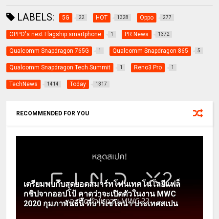
LABELS:
5G
HOT
Oppo
22
1328
277
OPPO's next Flagship smartphone
PR News
1
1372
Qualcomm Snapdragon 765G
Qualcomm Snapdragon 865
1
5
Qualcomm Snapdragon Tech Summit
Reno3 Pro
1
1
TechNews
Today
1414
1317
RECOMMENDED FOR YOU
เตรียมพบกับสุดยอดสมาร์ทโฟนเทคโนโลยี​แฟล็
กชิปจากออปโป้​ คาดว่าจะเปิดตัวในงาน MWC
2020 กุมภาพันธ์​นี้​ ที่บาร์เซโลนา ประเทศสเปน