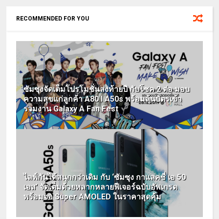
RECOMMENDED FOR YOU
ซัมซุงจัดเต็มโปรโมชั่นส่งท้ายปี กับโชค 2 ต่อ มอบ
ความสุขแก่ลูกค้า A80 I A50s พร้อมลุ้นบัตรเข้า
ร่วมงาน Galaxy A Fan Fest
ไลฟ์กันได้สนุกกว่าเดิม กับ ‘ซัมซุง กาแลคซี่ เอ 50
เอส’ จัดเต็มด้วยหลากหลายฟีเจอร์ฉบับอัพเกรด
พร้อมจอ Super AMOLED ในราคาสุดคุ้ม