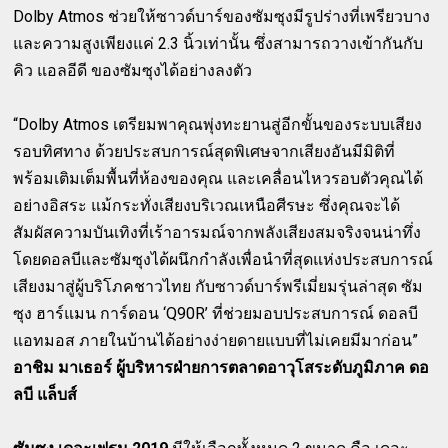
Dolby Atmos ช่วยให้ซาวด์บาร์ของซัมซุงมีรูปร่างที่เพรียวบาง
และความสูงเพียงแค่ 2.3 นิ้วเท่านั้น ซึ่งสามารถวางเข้ากันกับ
คิว แอลอีดี ของซัมซุงได้อย่างลงตัว
“Dolby Atmos เตรียมพาคุณพุ่งทะยานสู่อีกขั้นของระบบเสียง
รอบทิศทาง ด้วยประสบการณ์สุดพิเศษจากเสียงอันมีมิติที่
พร้อมเติมเต็มพื้นที่ห้องของคุณ และเคลื่อนไหวรอบตัวคุณได้
อย่างอิสระ แม้กระทั่งเสียงบริเวณเหนือศีรษะ ซึ่งคุณจะได้
สัมผัสความบันเทิงที่เร้าอารมณ์จากพลังเสียงสมจริงจนน่าทึ่ง
โดยดอลบีและซัมซุงได้ผนึกกำลังเพื่อนำที่สุดแห่งประสบการณ์
เสียงมาสู่ผู้บริโภคชาวไทย กับซาวด์บาร์พรีเมี่ยมรุ่นล่าสุด ซัม
ซุง ฮาร์แมน การ์ดอน ‘Q90R’ ที่ช่วยมอบประสบการณ์ ดอลบี
แอทมอส ภายในบ้านได้อย่างง่ายดายแบบที่ไม่เคยมีมาก่อน”
อาชิม มาเธอร์ ผู้บริหารฝ่ายการตลาดอาวุโสระดับภูมิภาค ดอ
ลบี แล็บส์