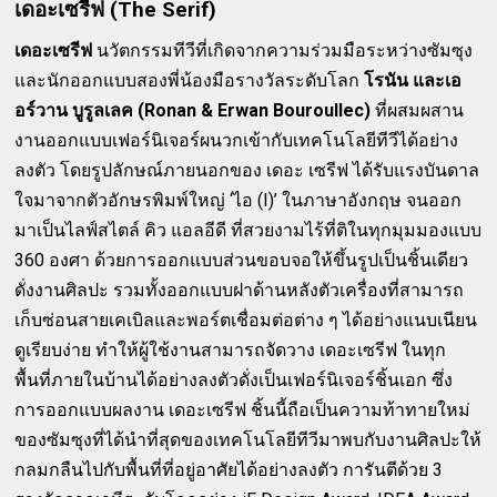
เดอะเซรีฟ (The Serif)
เดอะเซรีฟ
นวัตกรรมทีวีที่เกิดจากความร่วมมือระหว่างซัมซุง
และนักออกแบบสองพี่น้องมือรางวัลระดับโลก
โรนัน และเอ
อร์วาน บูรูลเลค (Ronan & Erwan Bouroullec)
ที่ผสมผสาน
งานออกแบบเฟอร์นิเจอร์ผนวกเข้ากับเทคโนโลยีทีวีได้อย่าง
ลงตัว โดยรูปลักษณ์ภายนอกของ เดอะ เซรีฟ ได้รับแรงบันดาล
ใจมาจากตัวอักษรพิมพ์ใหญ่ ‘ไอ (I)’ ในภาษาอังกฤษ จนออก
มาเป็นไลฟ์สไตล์ คิว แอลอีดี ที่สวยงามไร้ที่ติในทุกมุมมองแบบ
360 องศา ด้วยการออกแบบส่วนขอบจอให้ขึ้นรูปเป็นชิ้นเดียว
ดั่งงานศิลปะ รวมทั้งออกแบบฝาด้านหลังตัวเครื่องที่สามารถ
เก็บซ่อนสายเคเบิลและพอร์ตเชื่อมต่อต่าง ๆ ได้อย่างแนบเนียน
ดูเรียบง่าย ทำให้ผู้ใช้งานสามารถจัดวาง เดอะเซรีฟ ในทุก
พื้นที่ภายในบ้านได้อย่างลงตัวดั่งเป็นเฟอร์นิเจอร์ชิ้นเอก ซึ่ง
การออกแบบผลงาน เดอะเซรีฟ ชิ้นนี้ถือเป็นความท้าทายใหม่
ของซัมซุงที่ได้นำที่สุดของเทคโนโลยีทีวีมาพบกับงานศิลปะให้
กลมกลืนไปกับพื้นที่ที่อยู่อาศัยได้อย่างลงตัว การันตีด้วย 3