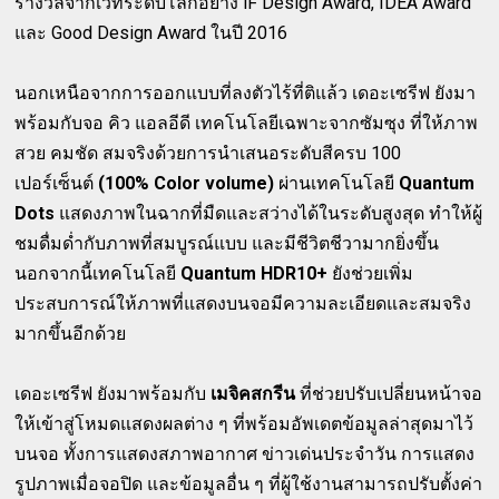
รางวัลจากเวทีระดับโลกอย่าง iF Design Award, IDEA Award
และ Good Design Award ในปี 2016
นอกเหนือจากการออกแบบที่ลงตัวไร้ที่ติแล้ว เดอะเซรีฟ ยังมา
พร้อมกับจอ คิว แอลอีดี เทคโนโลยีเฉพาะจากซัมซุง ที่ให้ภาพ
สวย คมชัด สมจริงด้วยการนำเสนอระดับสีครบ 100
เปอร์เซ็นต์
(100% Color volume)
ผ่านเทคโนโลยี
Quantum
Dots
แสดงภาพในฉากที่มืดและสว่างได้ในระดับสูงสุด ทำให้ผู้
ชมดื่มด่ำกับภาพที่สมบูรณ์แบบ และมีชีวิตชีวามากยิ่งขึ้น
นอกจากนี้เทคโนโลยี
Quantum HDR10+
ยังช่วยเพิ่ม
ประสบการณ์ให้ภาพที่แสดงบนจอมีความละเอียดและสมจริง
มากขึ้นอีกด้วย
เดอะเซรีฟ ยังมาพร้อมกับ
เมจิคสกรีน
ที่ช่วยปรับเปลี่ยนหน้าจอ
ให้เข้าสู่โหมดแสดงผลต่าง ๆ ที่พร้อมอัพเดตข้อมูลล่าสุดมาไว้
บนจอ ทั้งการแสดงสภาพอากาศ ข่าวเด่นประจำวัน การแสดง
รูปภาพเมื่อจอปิด และข้อมูลอื่น ๆ ที่ผู้ใช้งานสามารถปรับตั้งค่า