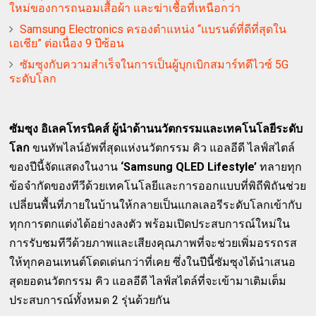
ใหม่ของการถนอมเสื้อผ้า และฆ่าเชื้อที่เหนือกว่า
Samsung Electronics ครองตำแหน่ง “แบรนด์ที่ดีที่สุดใน
เอเชีย” ต่อเนื่อง 9 ปีซ้อน
ซัมซุงกับความสำเร็จในการเป็นผู้บุกเบิกสมาร์ทดีไวซ์ 5G
ระดับโลก
ซัมซุง อิเลคโทรนิคส์ ผู้นำด้านนวัตกรรมและเทคโนโลยีระดับ
โลก
ขนทัพไลน์อัพที่สุดแห่งนวัตกรรม คิว แอลอีดี ไลฟ์สไตล์
ของปีนี้จัดแสดงในงาน
‘Samsung QLED Lifestyle’
ทลายทุก
ข้อจำกัดของทีวีด้วยเทคโนโลยีและการออกแบบที่พิถีพิถันช่วย
เปลี่ยนพื้นที่ภายในบ้านให้กลายเป็นแกลเลอรีระดับโลกเข้ากับ
ทุกการตกแต่งได้อย่างลงตัว พร้อมเปิดประสบการณ์ใหม่ใน
การรับชมทีวีด้วยภาพและเสียงคุณภาพที่จะช่วยเพิ่มอรรถรส
ให้ทุกคอนเทนต์โดดเด่นกว่าที่เคย ซึ่งในปีนี้ซัมซุงได้นำเสนอ
สุดยอดนวัตกรรม คิว แอลอีดี ไลฟ์สไตล์ที่จะเข้ามาเติมเต็ม
ประสบการณ์ทั้งหมด 2 รุ่นด้วยกัน