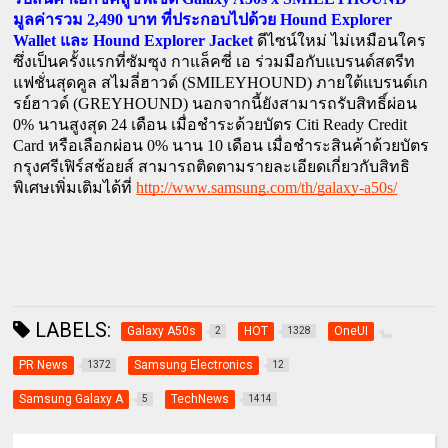
รับสินค้าเอ็กซ์คลูซีฟเซ็ต 
2,490 
Hound Explorer 
มูลค่ารวม 
บาท ที่ประกอบไปด้วย 
Wallet 
Hound Explorer Jacket
และ 
ดีไซน์ใหม่ ไม่เหมือนใคร 
ซึ่งเป็นครั้งแรกที่ซัมซุง กาแล็คซี่ เอ ร่วมมือกับแบรนด์สตรีท
 (SMILEYHOUND) 
แฟชั่นสุดคูล สไมลี่ฮาวด์
ภายใต้แบรนด์เก
(GREYHOUND) 
รย์ฮาวด์ 
นอกจากนี้ยังสามารถรับสิทธิ์ผ่อน 
0% 
24 
Citi Ready Credit 
นานสูงสุด 
เดือน เมื่อชำระด้วยบัตร 
Card 
0% 
10 
หรือเลือกผ่อน 
นาน 
เดือน เมื่อชำระสินค้าด้วยบัตร
กรุงศรีเฟิร์สช้อยส์ สามารถติดตามรายละเอียดเกี่ยวกับสิทธิ
http://www.samsung.com/th/galaxy-a50s/
พิเศษเพิ่มเติมได้ที่
LABELS:
Galaxy A50s
HOT
OneUI
2
1328
PR News
Samsung Electronics
1372
12
Samsung Galaxy A
TechNews
5
1414