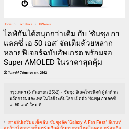
Home
TechNews
PR News
ไลฟ์กันได้สนุกกว่าเดิม กับ ‘ซัมซุง กา
แลคซี่ เอ 50 เอส’ จัดเต็มด้วยหลาก
หลายฟีเจอร์ฉบับอัพเกรด พร้อมจอ
Super AMOLED ในราคาสุดคุ้ม
วันเสาร์ที่ 7 กันยายน พ.ศ. 2562
กรุงเทพฯ (6 กันยายน 2562) - ซัมซุง อิเลคโทรนิคส์ ผู้นำด้าน
นวัตกรรมและเทคโนโลยีระดับโลก เปิดตัว “ซัมซุง กาเลคซี่
เอ 50 เอส” ใหม่ ที...
สายฮิปเตรียมเช็คอิน ซัมซุงจัด “Galaxy A Fan Fest” อีเวนท์
สุดว้าวใจกลางเซ็นทรัลเวิลด์ ลุ้นกระทบไหล่ไอดอล พร้อมชิง