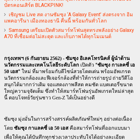
บัตรคอนเสิร์ต BLACKPINK!
เชิญชม Live สด งานซัมซุง ‘A Galaxy Event’ ส่งตรงจาก อิม
แพคอารีนา เมืองทองธานี คืนนี้ พร้อมกันทั่วโลก
Samsung เตรียมเปิดตัวสมาร์ทโฟนสุดทรงพลังอย่าง Galaxy
A70 ที่เชื่อมต่อไม่สะดุด และเก็บภาพได้ทุกโมเมนต์
(6
2562) -
กรุงเทพฯ 
 กันยายน 
ซัมซุง อิเลคโทรนิคส์ ผู้นำด้าน
นวัตกรรมและเทคโนโลยีระดับโลก
 เปิดตัว 
“ซัมซุง กาเลคซี่ เอ 
50 
เอส” 
ใหม่ ที่มาพร้อมกับดีไซน์สวยโดดเด่น พร้อมอัพเกรด
นวัตกรรมกล้องและฟีเจอร์กล้องที่ทำให้การถ่ายรูป ถ่ายวีดีโอ
สนุกได้มากกว่าเดิม จอแสดงภาพสีสด คมชัด แบตเตอรี่ขนาด
ใหญ่ความจุจัดเต็ม ซึ่งทำให้สมาร์ทโฟนรุ่นอัพเกรดใหม่ล่าสุด
 Gen-Z 
นี้ ตอบโจทย์วัยรุ่นชาว
ได้เป็นอย่างดี
ซัมซุง มุ่งมั่นในการสร้างสรรค์ผลิตภัณฑ์ใหม่ๆ อย่างต่อเนื่อง 
50
โดย 
ซัมซุง กาแลคซี่ เอ 
 เอส
 คือสมาร์ทโฟนที่ออกแบบมา
เพื่อให้คุณได้บันทึกทุกช่วงเวลาประทับใจได้อย่างละเอียด