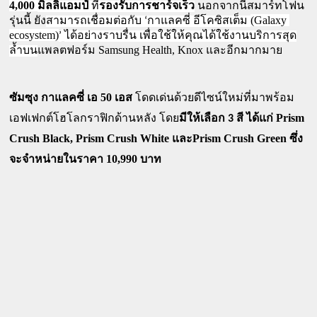
4,000 
มิลลิแอมป์
 ที่
รองรับการชาร์จเร็ว
 นอกจากนี้สมาร์ทโฟน
(Galaxy 
รุ่นนี้ ยัง
สามารถเชื่อมต่อกับ ‘กาแลคซี่ อีโคซิสเต็ม 
ecosystem)
’
ได้อย่างราบรื่น เพื่อใช้ให้คุณได้ใช้งานบริการสุด
Samsung Health, Knox 
ล้ำบน
แพลตฟอร์ม 
และอีกมากมาย
50
ซัมซุง กาแลคซี่ เอ 
 เอส
 โดดเด่นด้วยดีไซน์ใหม่ที่มาพร้อม
Prism 
เอฟเฟกต์โฮโลกราฟิกด้านหลัง โดย
มีให้เลือก 3 สี ได้แก่ 
Crush Black, Prism Crush White 
Prism Crush Green 
และ
ซึ่ง
10,990 
จะจำหน่ายในราคา 
บาท