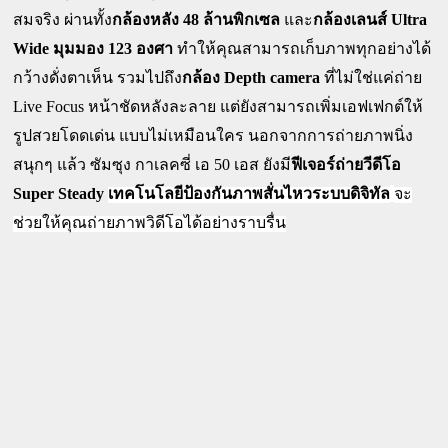
 48 
 Ultra 
สมจริง ผ่านทั้ง
กล้องหลัง
ล้านพิกเซล 
และ
กล้องเลนส์
Wide 
123 
มุมมอง 
องศา 
ทำให้คุณสามารถเก็บภาพทุกอย่างได้
 Depth
camera
กว้างดั่งตาเห็น รวมไปถึง
กล้อง
 ที่ไม่ใช่แค่ถ่าย
Live Focus 
หน้าชัดหลังละลาย แต่ยังสามารถเพิ่มเอฟเฟกต์ให้
รูปสวยโดดเด่น แบบไม่เหมือนใคร นอกจากการถ่ายภาพนิ่ง
50 
สนุกๆ แล้ว ซัมซุง กาเลคซี่ เอ 
เอส ยังมี
ฟีเจอร์ถ่ายวีดีโอ 
Super Steady
เทคโนโลยีป้องกันภาพสั่นไหวระบบดิจิทัล
จะ
ช่วยให้คุณถ่ายภาพวิดีโอได้อย่างราบรื่น