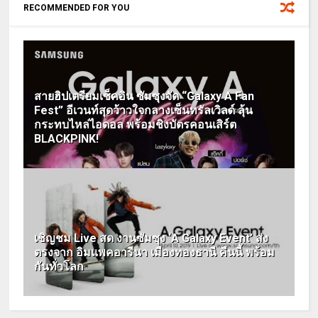
RECOMMENDED FOR YOU
สายฮิปเตรียมเช็คอิน ซัมซุงจัด “Galaxy A Fan
Fest” อีเวนท์สุดว้าวใจกลางเซ็นทรัลเวิลด์ ลุ้น
กระทบไหล่ไอดอล พร้อมชิงบัตรคอนเสิร์ต
BLACKPINK!
เชิญชม Live สด งานซัมซุง ‘A Galaxy Event’ ส่ง
ตรงจาก อิมแพคอารีนา เมืองทองธานี คืนนี้ พร้อม
กันทั่วโลก