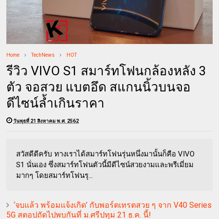
Home
TechNews
HOT
รีวิว VIVO S1 สมาร์ทโฟนกล้องหลัง 3
ตัว จอสวย แบตอึด สแกนนิ้วบนจอ
ดีไซน์ล้ำเกินราคา
วันพุธที่ 21 สิงหาคม พ.ศ. 2562
สวัสดีดีครับ ทางเราได้สมาร์ทโฟนรุ่นหนึ่งมานั้นก็คือ VIVO
S1 นั่นเอง ซึ่งสมาร์ทโฟนตัวนี้มีดีไซน์สวยงามและพรีเมี่ยม
มากๆ โดยสมาร์ทโฟนรุ...
‘จบแล้ว พร้อมแจ้งเกิด’ กับพอร์ตเทรตสวย ๆ จาก V40 Series
5G สตอปถัดไปพบกันที่ ม.ศรีปทุม 21 ธ.ค. นี้!