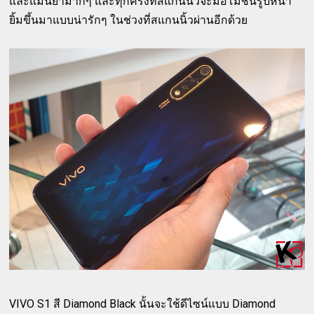
และแม่นยำมากๆ และทุกครั้งที่สแกนนิ้วจะมีอีโมชั่นรูปหน้า
ยิ้มขึ้นมาแบบน่ารักๆ ในช่วงที่สแกนนิ้วผ่านอีกด้วย
VIVO S1 สี Diamond Black นั้นจะใช้ดีไซน์แบบ Diamond