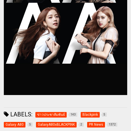
LABELS:
ข่าวประชาสัมพันธ์
Blackpink
143
5
Galaxy A80
GalaxyA80xBLACKPINK
PR News
5
2
1372