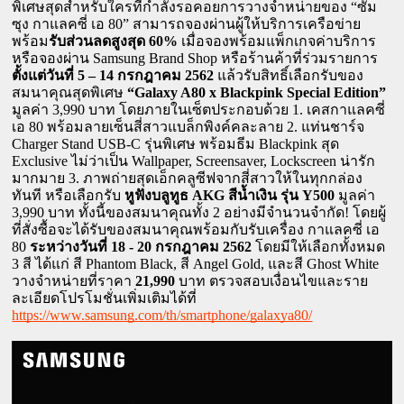
พิเศษสุดสำหรับใครที่กำลังรอคอยการวางจำหน่ายของ “ซัม
ซุง กาแลคซี่ เอ 80” สามารถจองผ่านผู้ให้บริการเครือข่าย 
พร้อม
รับส่วนลดสูงสุด 60% 
เมื่อจองพร้อมแพ็กเกจค่าบริการ 
หรือจองผ่าน Samsung Brand Shop หรือร้านค้าที่ร่วมรายการ 
ตั้งแต่วันที่ 5 – 14 กรกฎาคม 2562
 แล้วรับสิทธิ์เลือกรับของ
สมนาคุณสุดพิเศษ 
“Galaxy A80 x Blackpink Special Edition”
มูลค่า 3,990 บาท โดยภายในเซ็ตประกอบด้วย 1. เคสกาแลคซี่ 
เอ 80 พร้อมลายเซ็นสี่สาวแบล็กพิงค์คละลาย 2. แท่นชาร์จ 
Charger Stand USB-C รุ่นพิเศษ พร้อมธีม Blackpink สุด 
Exclusive ไม่ว่าเป็น Wallpaper, Screensaver, Lockscreen น่ารัก
มากมาย 3. ภาพถ่ายสุดเอ็กคลูซีฟจากสี่สาวให้ในทุกกล่อง
ทันที หรือเลือกรับ 
หูฟังบลูทูธ AKG สีน้ำเงิน รุ่น Y500
 มูลค่า 
3,990 บาท ทั้งนี้ของสมนาคุณทั้ง 2 อย่างมีจำนวนจำกัด! โดยผู้
ที่สั่งซื้อจะได้รับของสมนาคุณพร้อมกับรับเครื่อง กาแลคซี่ เอ 
80 
ระหว่างวันที่ 18 - 20 กรกฎาคม 2562
 โดยมีให้เลือกทั้งหมด 
3 สี ได้แก่ สี Phantom Black, สี Angel Gold, และสี Ghost White 
วางจำหน่ายที่ราคา 
21,990
 บาท ตรวจสอบเงื่อนไขและราย 
ละเอียดโปรโมชั่นเพิ่มเติมได้ที่ 
https://www.samsung.com/th/smartphone/galaxya80/