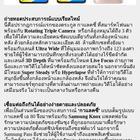
ถ่ายทอดประสบการณ์แบบเรียลไทม์
นี่คือปรากฎการณ์แรกของตระกูล กาแลคซี่ ที่สมาร์ทโฟนมา
พร้อมกับ 
Rotating Triple Camera
  หรือกล้องหมุนได้ถึง 3 ตัว 
เพื่อให้ได้ความละเอียดคมชัดแบบเดียวกันทั้งกล้องหน้าและ
หลัง ด้วยกล้องหลักความละเอียด 48  ล้านพิกเซลทั้งยังมา
พร้อมกับเลนส์ 
Ultra Wide
 ที่ให้มุมมองภาพกว้างถึง 123 องศา 
ช่วยให้ผู้ใช้สามารถบันทึกทุกสิ่งรอบตัวได้อย่างไร้ขีดจำกัด 
และเลนส์ 
3D Depth
 ที่มาพร้อมกับโหมด 
Live Focus
 ถ่ายภาพ
นิ่งและภาพวิดีโอได้หน้าชัดหลังเบลอสวยสมใจ นอกจากนั้นยัง
มีโหมด 
Super Steady 
หรือ
 Hyperlapse
 ที่ทำให้การถ่ายวีดีโอ
สนุกยิ่งขึ้นทั้งกล้องหน้าและกล้องหลัง จึงมั่นใจได้ว่าคุณจะ
สามารถแชร์ทุกอย่างที่ตาเห็นผ่านภาพถ่ายและวิดีโอได้อย่าง
เสมือนจริง ไม่ว่าจะเป็นกลางวันหรือกลางคืน
เชื่อมต่อถึงกันได้อย่างง่ายดายและปลอดภัย
เพื่อเป็นส่วนหนึ่งของประสบการณ์ 
‘กาแลคซี่’
 แบบเต็มรูปแบบ 
กาแลคซี่ เอ 80 จึงมาพร้อมกับ 
Samsung Knox 
แพลตฟอร์ม
รักษาความปลอดภัยของซัมซุง ที่ถูกออกแบบมาเพื่อรักษา
ความปลอดภัยตั้งแต่ชิปเซ็ตจนถึงซอฟต์แวร์ นอกจากนี้ 
Samsung Pass ยังช่วยให้ผู้ใช้งานเข้าถึงแอพพลิเคชั่นและ