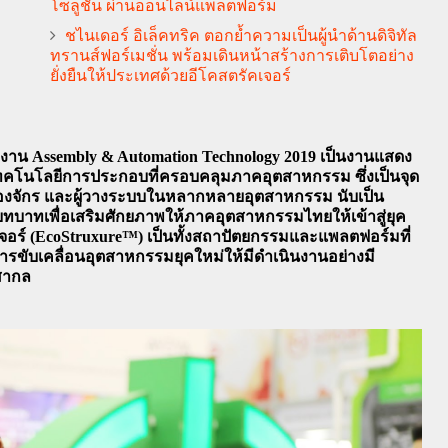
โซลูชั่น ผ่านออนไลน์แพลตฟอร์ม
ชไนเดอร์ อิเล็คทริค ตอกย้ำความเป็นผู้นำด้านดิจิทัล
ทรานส์ฟอร์เมชั่น พร้อมเดินหน้าสร้างการเติบโตอย่าง
ยั่งยืนให้ประเทศด้วยอีโคสตรัคเจอร์
ร่วมงาน Assembly & Automation Technology 2019 เป็นงานแสดง
เทคโนโลยีการประกอบที่ครอบคลุมภาคอุตสาหกรรม ซึ่งเป็นจุด
รื่องจักร และผู้วางระบบในหลากหลายอุตสาหกรรม นับเป็น
ีบทบาทเพื่อเสริมศักยภาพให้ภาคอุตสาหกรรมไทยให้เข้าสู่ยุค
รัคเจอร์ (EcoStruxure™) เป็นทั้งสถาปัตยกรรมและแพลตฟอร์มที่
ารขับเคลื่อนอุตสาหกรรมยุคใหม่ให้มีดำเนินงานอย่างมี
สากล 