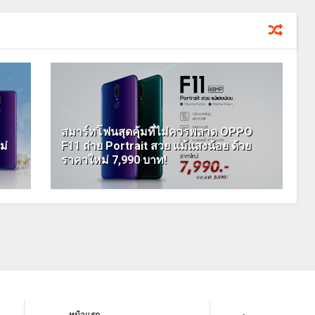
สมาร์ทโฟนสุดคุ้มที่ไม่ควรพลาด OPPO
ม่
F11 ถ่าย Portrait สวย แม้แสงน้อย ด้วย
ราคาใหม่ 7,990 บาท!
หน้าแรก