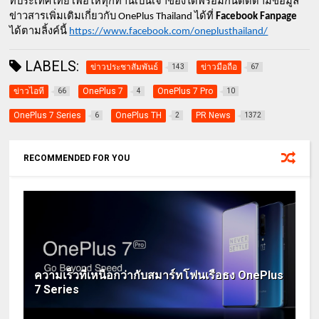
ที่ประเทศไทย เพื่อให้ทุกท่านเป็นเจ้าของได้พร้อมกันติดตามข้อมูล
ข่าวสารเพิ่มเติมเกี่ยวกับ OnePlus Thailand ได้ที่ 
Facebook Fanpage 
ได้ตามลิ้งค์นี้ 
https://www.facebook.com/oneplusthailand/
LABELS:
ข่าวประชาสัมพันธ์
ข่าวมือถือ
143
67
ข่าวไอที
OnePlus 7
OnePlus 7 Pro
66
4
10
OnePlus 7 Series
OnePlus TH
PR News
6
2
1372
RECOMMENDED FOR YOU
ความเร็วที่เหนือกว่ากับสมาร์ทโฟนเรือธง OnePlus
7 Series