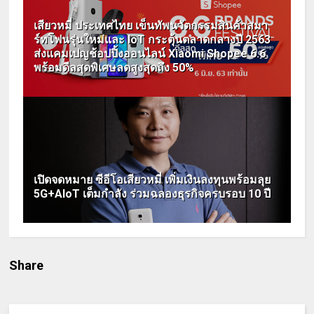
เสียวหมี่ ประเทศไทย เข็นทัพนวัตกรรมสินค้าสมา
ร์ทโฟนรุ่นใหม่และ IoT กระตุ้นตลาดกลางปี 2563
ส่งแคมเปญช้อปปิ้งออนไลน์ Xiaomi Shopee 6.6
พร้อมดีลสุดพิเศษลดสูงสุดถึง 50%
เปิดจดหมาย ซีอีโอเสียวหมี่ เพิ่มเงินลงทุนพร้อมลุย
5G+AIoT เต็มกำลัง ร่วมฉลองธุรกิจครบรอบ 10 ปี
Share