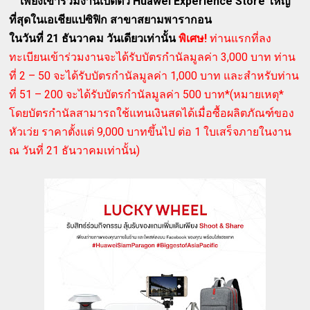
เพียงเข้าร่วมงานเปิดตัว Huawei Experience Store ใหญ่
ที่สุดในเอเชียแปซิฟิก สาขาสยามพารากอน
ในวันที่ 21 ธันวาคม วันเดียวเท่านั้น
พิเศษ!
ท่านแรกที่ลง
ทะเบียนเข้าร่วมงานจะได้รับบัตรกำนัลมูลค่า 3,000 บาท ท่าน
ที่ 2 – 50 จะได้รับบัตรกำนัลมูลค่า 1,000 บาท และสำหรับท่าน
ที่ 51 – 200 จะได้รับบัตรกำนัลมูลค่า 500 บาท*(หมายเหตุ*
โดยบัตรกำนัลสามารถใช้แทนเงินสดได้เมื่อซื้อผลิตภัณฑ์ของ
หัวเว่ย ราคาตั้งแต่ 9,000 บาทขึ้นไป ต่อ 1 ใบเสร็จภายในงาน
ณ วันที่ 21 ธันวาคมเท่านั้น)