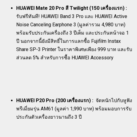
HUAWEI Mate 20 Pro สี
Twilight (150 เครื่องแรก) :
รับฟรีทันที! HUAWEI Band 3 Pro และ HUAWEI Active
Noise Canceling Earphone 3 (มูลค่ารวม 4,980 บาท)
พร้อมรับประกันเครื่องถึง 3 ปีเต็ม และประกันหน้าจอ 1
ปี นอกจากนี้ยังมีสิทธิ์ในการแลกซื้อ Fujifilm Instax
Share SP-3 Printer ในราคาพิเศษเพียง 999 บาท และรับ
ส่วนลด 5% สำหรับการซื้อ HUAWEI Accessory
HUAWEI P20 Pro (200 เครื่องแรก) :
จัดหนักไปกับหูฟัง
พรีเมี่ยมรุ่น AM61 (มูลค่า 1,990 บาท) พร้อมมอบการรับ
ประกันตัวเครื่องยาวนานถึง 3 ปี