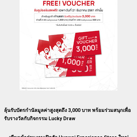
ลุ้นรับบัตรกำนัลมูลค่าสูงสุดถึง 3,000 บาท พร้อมร่วมสนุกเพื่อ
รับรางวัลกับกิจกรรม Lucky Draw