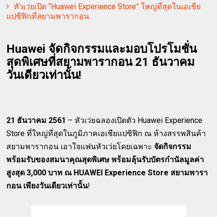
หัวเว่ยเปิด “Huawei Experience Store” ใหญ่ที่สุดในเอเชีย
แปซิฟิกที่สยามพารากอน
Huawei จัดกิจกรรมและมอบโปรโมชั่น
สุดพิเศษที่สยามพารากอน 21 ธันวาคม
วันเดียวเท่านั้น!
21 ธันวาคม 2561
– หัวเว่ยฉลองเปิดตัว Huawei Experience
Store ที่ใหญ่ที่สุดในภูมิภาคเอเชียแปซิฟิก ณ ห้างสรรพสินค้า
สยามพารากอน เอาใจแฟนหัวเว่ยโดยเฉพาะ
จัดกิจกรรม
พร้อมรับของสมนาคุณสุดพิเศษ พร้อมลุ้นรับบัตรกำนัลมูลค่า
สูงสุด 3,000 บาท ณ HUAWEI Experience Store สยามพารา
กอน เพียงวันเดียวเท่านั้น
!