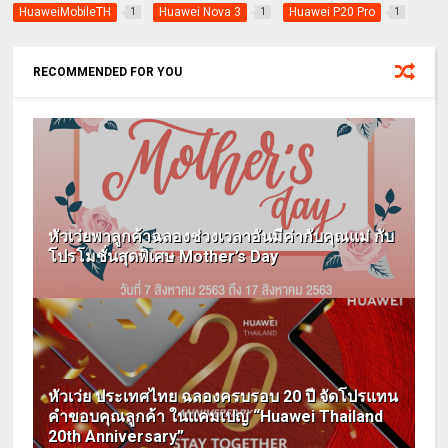
HuaweiMobileTH
Huawei Nova 3
Huawei P20 Pro
1
1
1
RECOMMENDED FOR YOU
หัวเว่ยพาลูกค้าฉลองช่วงเวลาอันมีค่ากับคุณแม่ กับ
โปรโมชั่นสุดพิเศษ Mother’s Day
หัวเว่ย ประเทศไทย ฉลองครบรอบ 20 ปี จัดโปรแทน
คำขอบคุณลูกค้า ในแคมเปญ “Huawei Thailand
20th Anniversary”