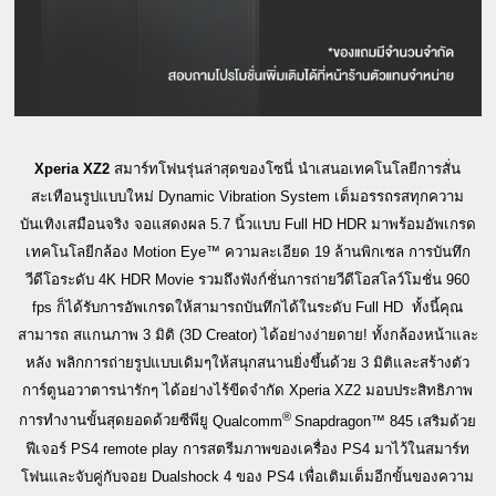
Xperia XZ
2
สมาร์ทโฟนรุ่นล่าสุดของโซนี่ นำเสนอเทคโนโลยีการสั่น
สะเทือนรู
ปแบบใหม่
Dynamic Vibration System
เต็มอรรถรสทุกความ
บันเทิงเสมือน
จริง
จอแสดงผล
5.7
นิ้วแบบ
Full HD
HDR
มาพร้อมอัพเกรด
เทคโนโลยีกล้อง
Motion Eye™
ความละเอียด 19 ล้านพิกเซล
การบันทึก
วีดีโอระดับ
4K HDR Movie
รวมถึง
ฟังก์ชั่นการถ่ายวีดีโอสโ
ลว์โมชั่น
960
fps
ก็ได้รับการอัพเกรดให้สามารถบัน
ทึกได้ในระดับ
Full HD
ทั้งนี้คุณ
สามารถ สแกนภาพ 3 มิติ (
3D Creator
)
ได้อย่างง่ายดาย
!
ทั้งกล้องหน้าและ
หลัง
พลิกการถ่
ายรูปแบบเดิมๆให้สนุกสนานยิ่งขึ้นด้วย 3 มิติและสร้างตัว
การ์ตูนอวาตารน่
ารักๆ ได้อย่างไร้ขีดจำกัด
Xperia XZ
2 มอบประสิทธิภาพ
®
การทำงานขั้นสุดย
อดด้วยซีพียู
Qualcomm
Snapdragon™
845 เสริมด้วย
ฟีเจอร์
PS4 remote play
การสตรีมภาพของเครื่อง
PS4
มาไว้ในสมาร์ท
โฟนและจับคู่กับจอ
ย
Dualshock 4
ของ
PS4
เพื่อเติมเต็มอีกขั้นของควา
ม