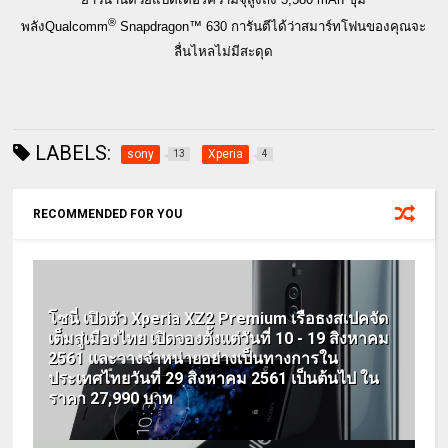
®
พลัง
Qualcomm
Snapdragon™
630
การันตีได้ว่าสมาร์ทโฟนของคุณจะ
ลื่นไหลไม่มีสะดุด
LABELS:
sony
Xperia
13
4
RECOMMENDED FOR YOU
โซนี่ เปิดตัว Xperia XZ2 Premium เรือธงสเปคจัด
เต็มสู่เมืองไทย เปิดจองตั้งแต่วันที่ 10 - 19 สิงหาคม
2561 และวางจำหน่ายอย่างเป็นทางการใน
ประเทศไทยวันที่ 29 สิงหาคม 2561 เป็นต้นไป ใน
ราคา 27,990 บาท