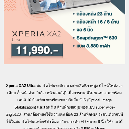
Xperia XA2 Ultra
สมาร์ทโฟนระดับกลางประสิทธิภาพสู
ง
ดีไซน์ใหม่สวย
เฉียบ ล้ำหน้าด้วย
“
กล้องหน้าเลนส์คู่
”
เพื่อการเซลฟี่โดยเฉพาะ มาพร้อม
เลนส์ 16 ล้านพิกเซลพร้อมระบบกันสั่น
OIS (Optical Image
Stabilization)
และเลนส์ 8 ล้านพิกเซลมุมมองแบบ
s
uper wide-
angle
120
°
ส่วนกล้องหลังใช้ความละเอียด 23 ล้านพิกเซล
ระดับเดียวกับที่
ใช้ในสมาร์ทโฟน
แฟล็กชิป เต็มตากับจอระดับ
HD
ขนาด 6 นิ้ว ใช้งานได้
ยาวนานด้วย
แบตเตอรี่คว
ามจุสูงถึง 3,580
mAh
ขุม