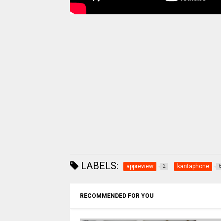
LABELS:
appreview
kantaphone
2
RECOMMENDED FOR YOU