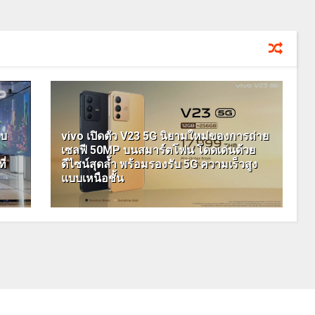
พบ
vivo เปิดตัว V23 5G นิยามใหม่ของการถ่าย
เซลฟี 50MP บนสมาร์ตโฟน โดดเด่นด้วย
ี่
ดีไซน์สุดล้ำ พร้อมรองรับ 5G ความเร็วสูง
แบบเหนือชั้น