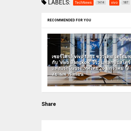
LABELS:
TechNews
vivo
1414
187
RECOMMENDED FOR YOU
เซอร์ไพรส์ vivo fans ชาวไทย! เตรียม
กับ ‘vivo Bangkok’ วีโว่ แฟลกชิปสโตร์
แห่งแรกในประเทศไทย 26 มกราคม นี้! ท
สยามพารากอน
Share